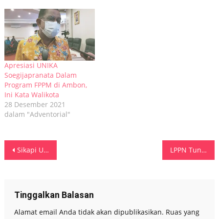
Apresiasi UNIKA
Soegijapranata Dalam
Program FPPM di Ambon,
Ini Kata Walikota
28 Desember 2021
dalam "Adventorial"
Navigasi
Sikapi Unras Bulan Juli Mendatang, Kapolda Kepri Pastikan Situasi Kamtibmas Aman Dan Kondusif
LPPN Tunjuk Ronny Loppies Pimpin Dewan Juri PESPARAWI Nasional XIV di Manokwari
pos
Tinggalkan Balasan
Alamat email Anda tidak akan dipublikasikan.
Ruas yang