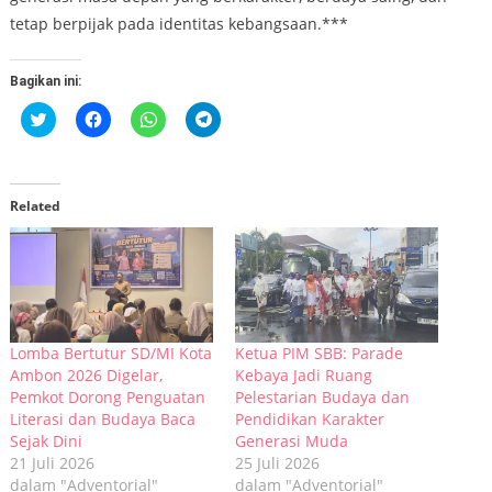
tetap berpijak pada identitas kebangsaan.***
Bagikan ini:
Klik
Klik
Klik
Klik
untuk
untuk
untuk
untuk
berbagi
membagikan
berbagi
berbagi
pada
di
di
di
Twitter(Membuka
Facebook(Membuka
WhatsApp(Membuka
Telegram(Membuka
di
di
di
di
jendela
jendela
jendela
jendela
Related
yang
yang
yang
yang
baru)
baru)
baru)
baru)
Lomba Bertutur SD/MI Kota
Ketua PIM SBB: Parade
Ambon 2026 Digelar,
Kebaya Jadi Ruang
Pemkot Dorong Penguatan
Pelestarian Budaya dan
Literasi dan Budaya Baca
Pendidikan Karakter
Sejak Dini
Generasi Muda
21 Juli 2026
25 Juli 2026
dalam "Adventorial"
dalam "Adventorial"