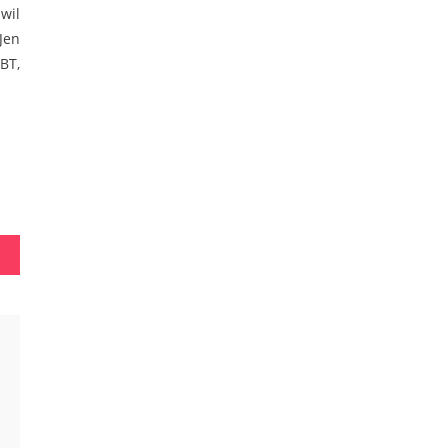
wil
Jen
BT,
litas