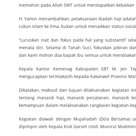
memohon pada Allah SWT untuk mendapatkan kebaikan di 
H. Yamin menambahkan, pelaksanaan ibadah haji adala
rukun Islam ke lima, bukan untuk menaikkan status sosi
“Luruskan niat dan fokus pada hal yang substantif s
menata diri. Selama di Tanah Suci, fokuskan pikiran da
dan kami mohon doa bapak ibu semua untuk mendoakanne
Kepala Kantor Kemenag Kabupaten SBT M. Jen Te
mengucapkan terimakasih kepada Kakanwiil Provinsi Ma
Dikatakan, maksud dan tujuan dilaksanakan kegiatan 
tentang manasik haji, manasik perjalanan, manasik 
kemampuan dalam melaksanakan rangkaian kegiatan-keg
Kegiatan diawali dengan Mujahadah (Do’a Bersama) u
dipimpin oleh Kepala KUA Gorom Ustd. Munirul Mukmini