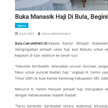
Buka Manasik Haji Di Bula, Begi
Agama
4 Juni 2023
Cakra Administrator
Bula,CakraNEWS.ID-
Kepala Kantor Wilayah (Kakanwi
mengingatkan jemaah calon haji asal Maluku untuk s
kegiatan di luar sebelum ke tanah suci.
“Fokuslah beribadah, selesaikan urusan duniawi, jan
fokus untuk puncak ibadah haji,” ungkap H. Yamin sa
Timur (SBT) di Aula Kantor Kemenag Kabupaten SBT, Sabt
Menurut H. Yamin menjadi jemaah haji merupakan k
dengan melaksanakan ibadah-ibadah.
“Terus berdzikir, beribadah secara maksimal, khusyu