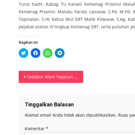
Turut hadir, Kabag TU Kanwil Kemenag Provinsi Maluk
Kemenag Provinsi Maluku Farida Laisouw, S.Pd, M.Pd,
Tepinalan, S.Hi, Ketua MUI SBT Malik Kilwouw, S.Ag, K
pejabat eselon IV lingkup Kemenag SBT, serta puluhan je
Bagikan ini:
Klik
Klik
Klik
Klik
untuk
untuk
untuk
untuk
berbagi
membagikan
berbagi
berbagi
pada
di
di
di
Twitter(Membuka
Facebook(Membuka
WhatsApp(Membuka
Telegram(Membuka
di
di
di
di
Navigasi
jendela
jendela
jendela
jendela
Tadabur Alam Yayasan Wanu Taa Hila Maluku Gandeng TPQ Zakariah Ambon
yang
yang
yang
yang
baru)
baru)
baru)
baru)
pos
Tinggalkan Balasan
Alamat email Anda tidak akan dipublikasikan.
Ruas ya
Komentar
*