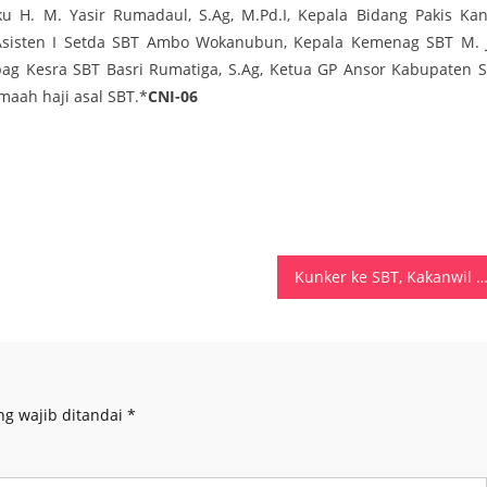
u H. M. Yasir Rumadaul, S.Ag, M.Pd.I, Kepala Bidang Pakis Kan
 Asisten I Setda SBT Ambo Wokanubun, Kepala Kemenag SBT M. 
abag Kesra SBT Basri Rumatiga, S.Ag, Ketua GP Ansor Kabupaten S
maah haji asal SBT.*
CNI-06
Kunker ke SBT, Kakanwil Agama Minta Guru Madrasah Tingkatkan Kompetensi dan Profesiona
ng wajib ditandai
*