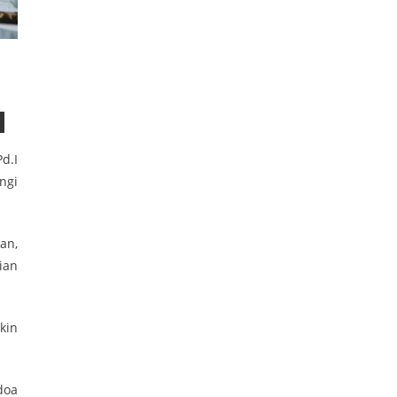
d.I
ngi
an,
ian
kin
doa