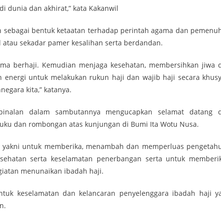
dunia dan akhirat,” kata Kakanwil
h sebagai bentuk ketaatan terhadap perintah agama dan pemenu
al atau sekadar pamer kesalihan serta berdandan.
elama berhaji. Kemudian menjaga kesehatan, membersihkan jiwa 
n energi untuk melakukan rukun haji dan wajib haji secara khusy
gara kita,” katanya.
pinalan dalam sambutannya mengucapkan selamat datang 
luku dan rombongan atas kunjungan di Bumi Ita Wotu Nusa.
ini yakni untuk memberika, menambah dan memperluas pengetah
kesehatan serta keselamatan penerbangan serta untuk memberi
iatan menunaikan ibadah haji.
ntuk keselamatan dan kelancaran penyelenggara ibadah haji y
n.