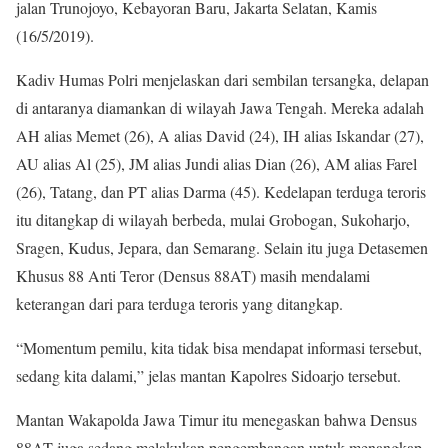
jalan Trunojoyo, Kebayoran Baru, Jakarta Selatan, Kamis
(16/5/2019).
Kadiv Humas Polri menjelaskan dari sembilan tersangka, delapan
di antaranya diamankan di wilayah Jawa Tengah. Mereka adalah
AH alias Memet (26), A alias David (24), IH alias Iskandar (27),
AU alias Al (25), JM alias Jundi alias Dian (26), AM alias Farel
(26), Tatang, dan PT alias Darma (45). Kedelapan terduga teroris
itu ditangkap di wilayah berbeda, mulai Grobogan, Sukoharjo,
Sragen, Kudus, Jepara, dan Semarang. Selain itu juga Detasemen
Khusus 88 Anti Teror (Densus 88AT) masih mendalami
keterangan dari para terduga teroris yang ditangkap.
“Momentum pemilu, kita tidak bisa mendapat informasi tersebut,
sedang kita dalami,” jelas mantan Kapolres Sidoarjo tersebut.
Mantan Wakapolda Jawa Timur itu menegaskan bahwa Densus
88AT juga sedang melakukan pengembangan untuk menangkap