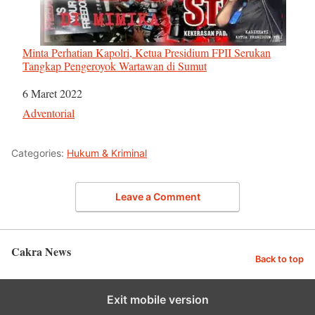
Minta Perhatian Kapolri, Ketua Presidium FPII Serukan
Tangkap Pengeroyok Wartawan di Sumut
Tanggal
6 Maret 2022
Sehubungan dengan
Adventorial
Categories:
Hukum & Kriminal
Leave a Comment
Cakra News
Back to top
Exit mobile version