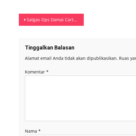
Navigasi
Satgas Ops Damai Cartenz 2026 Tangkap Terduga Anggota KKB Kepala Air Terkait Penembakan Karyawan PT Freeport Indonesia
pos
Tinggalkan Balasan
Alamat email Anda tidak akan dipublikasikan.
Ruas ya
Komentar
*
Nama
*