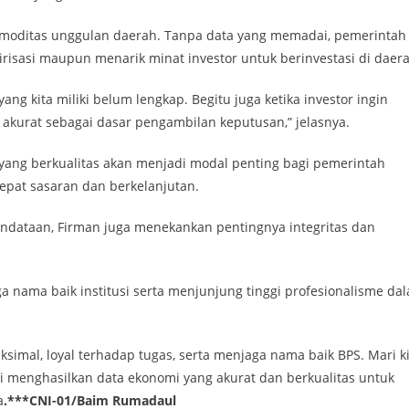
komoditas unggulan daerah. Tanpa data yang memadai, pemerintah
isasi maupun menarik minat investor untuk berinvestasi di daera
ang kita miliki belum lengkap. Begitu juga ketika investor ingin
kurat sebagai dasar pengambilan keputusan,” jelasnya.
ng berkualitas akan menjadi modal penting bagi pemerintah
pat sasaran dan berkelanjutan.
ndataan, Firman juga menekankan pentingnya integritas dan
a nama baik institusi serta menjunjung tinggi profesionalisme da
simal, loyal terhadap tugas, serta menjaga nama baik BPS. Mari k
menghasilkan data ekonomi yang akurat dan berkualitas untuk
a
.***CNI-01/Baim Rumadaul