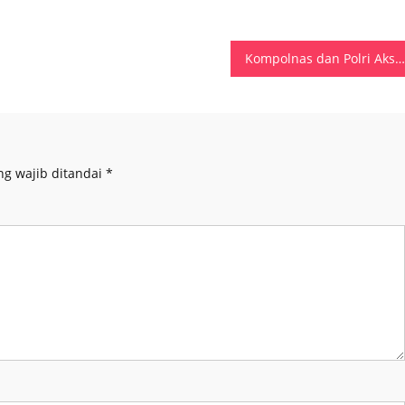
Kompolnas dan Polri Akselerasi Reformasi Kelembagaan Melalui Rakorwas 2026
ng wajib ditandai
*