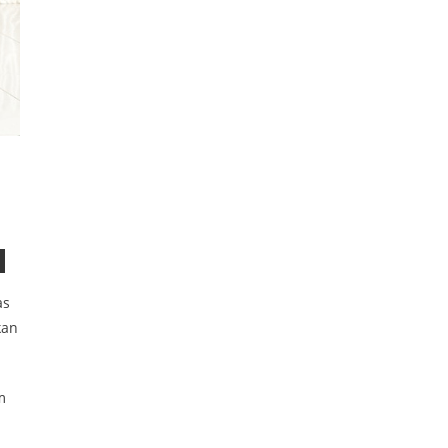
as
kan
m