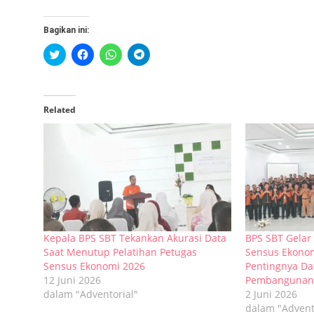
Bagikan ini:
Klik
Klik
Klik
Klik
untuk
untuk
untuk
untuk
berbagi
membagikan
berbagi
berbagi
pada
di
di
di
Twitter(Membuka
Facebook(Membuka
WhatsApp(Membuka
Telegram(Membuka
di
di
di
di
jendela
jendela
jendela
jendela
Related
yang
yang
yang
yang
baru)
baru)
baru)
baru)
Kepala BPS SBT Tekankan Akurasi Data
BPS SBT Gelar
Saat Menutup Pelatihan Petugas
Sensus Ekono
Sensus Ekonomi 2026
Pentingnya Da
12 Juni 2026
Pembangunan
dalam "Adventorial"
2 Juni 2026
dalam "Advent