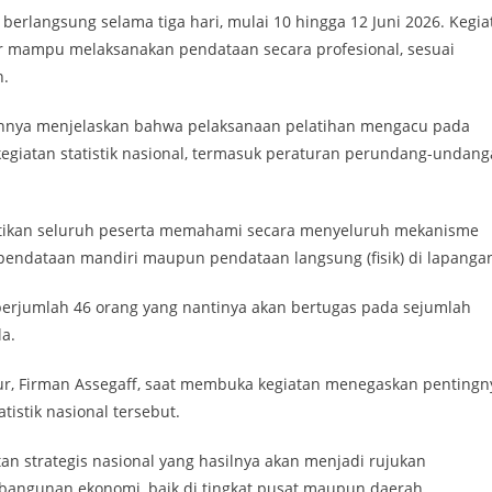
erlangsung selama tiga hari, mulai 10 hingga 12 Juni 2026. Kegia
ar mampu melaksanakan pendataan secara profesional, sesuai
n.
rannya menjelaskan bahwa pelaksanaan pelatihan mengacu pada
egiatan statistik nasional, termasuk peraturan perundang-undan
stikan seluruh peserta memahami secara menyeluruh mekanisme
pendataan mandiri maupun pendataan langsung (fisik) di lapanga
 berjumlah 46 orang yang nantinya akan bertugas pada sejumlah
a.
ur, Firman Assegaff, saat membuka kegiatan menegaskan pentingn
stik nasional tersebut.
n strategis nasional yang hasilnya akan menjadi rujukan
angunan ekonomi, baik di tingkat pusat maupun daerah.