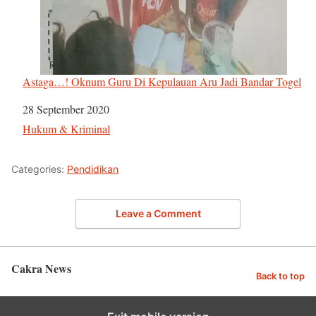
Astaga…! Oknum Guru Di Kepulauan Aru Jadi Bandar Togel
Tanggal
28 September 2020
Sehubungan dengan
Hukum & Kriminal
Categories:
Pendidikan
Leave a Comment
Cakra News
Back to top