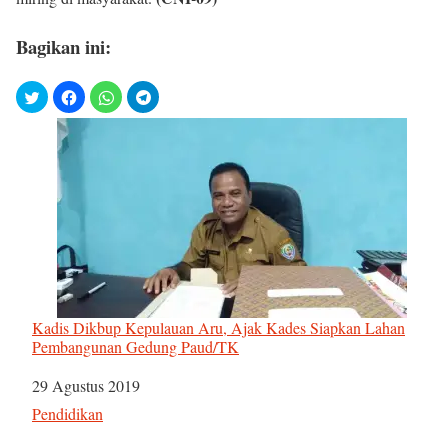
Bagikan ini:
Kadis Dikbup Kepulauan Aru, Ajak Kades Siapkan Lahan
Pembangunan Gedung Paud/TK
Tanggal
29 Agustus 2019
Sehubungan dengan
Pendidikan