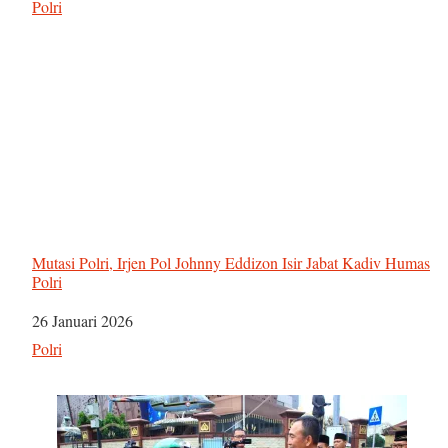
Sehubungan dengan
Polri
Mutasi Polri, Irjen Pol Johnny Eddizon Isir Jabat Kadiv Humas
Polri
Tanggal
26 Januari 2026
Sehubungan dengan
Polri