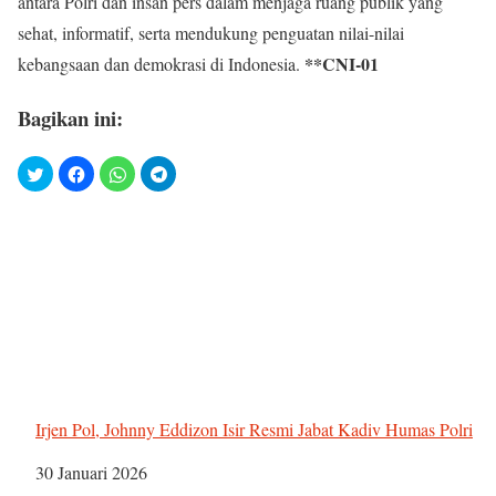
antara Polri dan insan pers dalam menjaga ruang publik yang
sehat, informatif, serta mendukung penguatan nilai-nilai
**CNI-01
kebangsaan dan demokrasi di Indonesia.
Bagikan ini:
Irjen Pol, Johnny Eddizon Isir Resmi Jabat Kadiv Humas Polri
Tanggal
30 Januari 2026