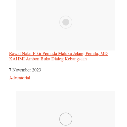
Rawat Nalar Fikir Pemuda Maluku Jelang Pemilu, MD
KAHMI Ambon Buka Dialog Kebangsaan
Tanggal
7 November 2023
Sehubungan dengan
Adventorial