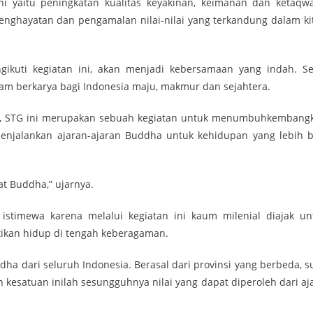
i yaitu peningkatan kualitas keyakinan, keimanan dan ketaqw
nghayatan dan pengamalan nilai-nilai yang terkandung dalam ki
ikuti kegiatan ini, akan menjadi kebersamaan yang indah. Se
am berkarya bagi Indonesia maju, makmur dan sejahtera.
ut, STG ini merupakan sebuah kegiatan untuk menumbuhkembang
jalankan ajaran-ajaran Buddha untuk kehidupan yang lebih b
t Buddha,” ujarnya.
imewa karena melalui kegiatan ini kaum milenial diajak un
kan hidup di tengah keberagaman.
 dari seluruh Indonesia. Berasal dari provinsi yang berbeda, s
kesatuan inilah sesungguhnya nilai yang dapat diperoleh dari aj