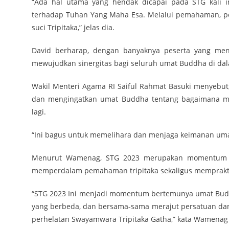
“Ada hal utama yang hendak dicapai pada STG kali in
terhadap Tuhan Yang Maha Esa. Melalui pemahaman, pe
suci Tripitaka,” jelas dia.
David berharap, dengan banyaknya peserta yang meng
mewujudkan sinergitas bagi seluruh umat Buddha di dal
Wakil Menteri Agama RI Saiful Rahmat Basuki menyeb
dan mengingatkan umat Buddha tentang bagaimana men
lagi.
“Ini bagus untuk memelihara dan menjaga keimanan uma
Menurut Wamenag, STG 2023 merupakan momentum ist
memperdalam pemahaman tripitaka sekaligus memprakti
“STG 2023 Ini menjadi momentum bertemunya umat Buddha
yang berbeda, dan bersama-sama merajut persatuan dan 
perhelatan Swayamwara Tripitaka Gatha,” kata Wamenag