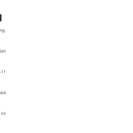
ng.
lan
-11
ala
ini