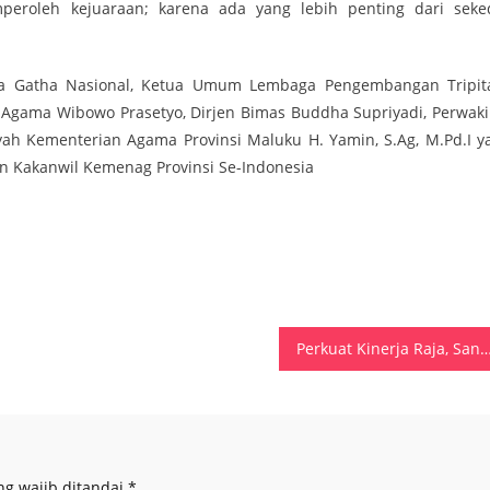
peroleh kejuaraan; karena ada yang lebih penting dari seke
a Gatha Nasional, Ketua Umum Lembaga Pengembangan Tripit
 Agama Wibowo Prasetyo, Dirjen Bimas Buddha Supriyadi, Perwaki
ah Kementerian Agama Provinsi Maluku H. Yamin, S.Ag, M.Pd.I y
dan Kakanwil Kemenag Provinsi Se-Indonesia
Perkuat Kinerja Raja, Saniri Negeri Passo dan Batumerah Dilanti
ng wajib ditandai
*