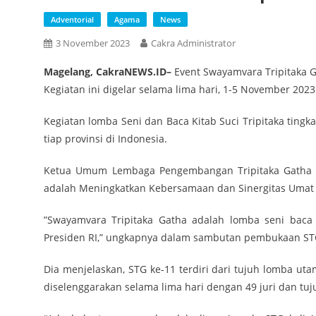
Adventorial
Agama
News
3 November 2023
Cakra Administrator
Magelang, CakraNEWS.ID–
Event Swayamvara Tripitaka G
Kegiatan ini digelar selama lima hari, 1-5 November 2023
Kegiatan lomba Seni dan Baca Kitab Suci Tripitaka tingk
tiap provinsi di Indonesia.
Ketua Umum Lembaga Pengembangan Tripitaka Gatha N
adalah Meningkatkan Kebersamaan dan Sinergitas Umat
”Swayamvara Tripitaka Gatha adalah lomba seni baca 
Presiden RI,” ungkapnya dalam sambutan pembukaan STG 
Dia menjelaskan, STG ke-11 terdiri dari tujuh lomba ut
diselenggarakan selama lima hari dengan 49 juri dan tu