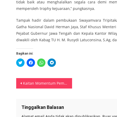
tidak baik atau menghalalkan segala cara demi mem
memperoleh trophy kejuaraan,” pungkasnya.
Tampak hadir dalam pembukaan Swayamvara Tripitak
Gatha Nasional David Herman Jaya, Staf Khusus Menteri
Pejabat Gubernur Jawa Tengah dan Kepala Kantor Wilay
diwakili oleh Kabag TU H. M. Rusydi Latuconsina, S.Ag, 
Bagikan ini:
Klik
Klik
Klik
Klik
untuk
untuk
untuk
untuk
berbagi
membagikan
berbagi
berbagi
pada
di
di
di
Twitter(Membuka
Facebook(Membuka
WhatsApp(Membuka
Telegram(Membuka
di
di
di
di
Navigasi
jendela
jendela
jendela
jendela
Kaitan Momentum Pemilu 2024, Polda Maluku Gelar Dialog Kebangsaan
yang
yang
yang
yang
baru)
baru)
baru)
baru)
pos
Tinggalkan Balasan
Alamat email Anda tidak akan dipublikasikan.
Ruas ya