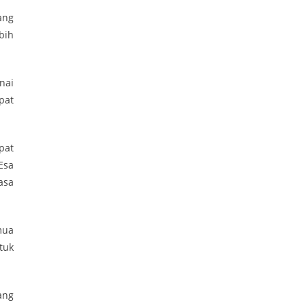
ang
bih
nai
pat
pat
Esa
asa
mua
tuk
ang