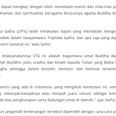
 dapat mengkaji dengan lebih mendalam esensi dan nilai-nilai y
emahaman dan spiritualitas beragama khususnya agama Buddha le
a Gatha (LPTG) telah melakukan kajian yang mendalam menge
 pokok dalam Swayamwara Tripitaka Gatha, dan apa saja yang da
nt nasional ini,” kata Saiful.
an dilaksanakannya STG ini adalah bagaimana umat Buddha da
lah Buddhis yaitu sradha dan bhakti kepada Tuhan yang Maha 
ha sehingga dalam berpikir, bertutur, dan berbuat senanti
.
ovinsi yang ada di Indonesia, yang mengikuti kontestasi ini, se
ng sebanyak-banyaknya atau menjadi juara umum, sebagai ben
 atas pengharapan serta dukungan umat di daerah, ” ujar Saiful.
un janganlah kemenangan tersebut diperoleh dengan cara-cara y