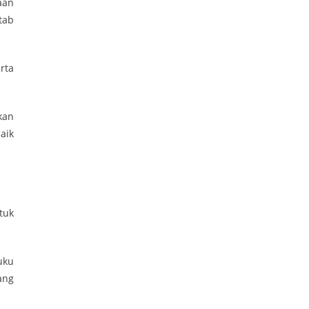
aan
tab
rta
kan
aik
tuk
uku
ang