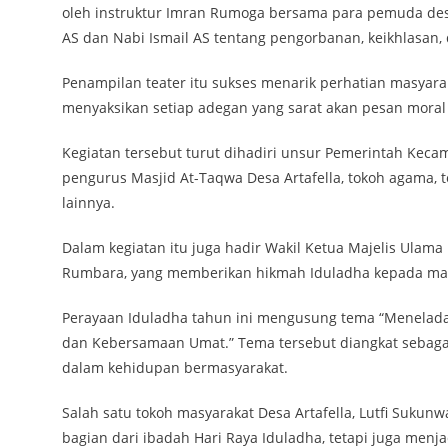
oleh instruktur Imran Rumoga bersama para pemuda desa
AS dan Nabi Ismail AS tentang pengorbanan, keikhlasan,
Penampilan teater itu sukses menarik perhatian masyarak
menyaksikan setiap adegan yang sarat akan pesan moral d
Kegiatan tersebut turut dihadiri unsur Pemerintah Kecam
pengurus Masjid At-Taqwa Desa Artafella, tokoh agama, 
lainnya.
Dalam kegiatan itu juga hadir Wakil Ketua Majelis Ulam
Rumbara, yang memberikan hikmah Iduladha kepada mas
Perayaan Iduladha tahun ini mengusung tema “Menelad
dan Kebersamaan Umat.” Tema tersebut diangkat sebagai 
dalam kehidupan bermasyarakat.
Salah satu tokoh masyarakat Desa Artafella, Lutfi Suk
bagian dari ibadah Hari Raya Iduladha, tetapi juga men