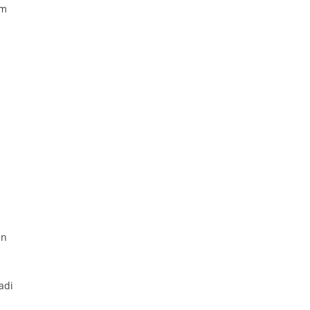
im
an
adi