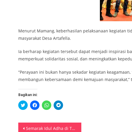
Menurut Mamang, keberhasilan pelaksanaan kegiatan tid
masyarakat Desa Artafella.
Ia berharap kegiatan tersebut dapat menjadi inspirasi b
memperkuat solidaritas sosial, dan meningkatkan keped
“Perayaan ini bukan hanya sekadar kegiatan keagamaan
membangun kebersamaan demi kemajuan masyarakat,” t
Bagikan ini:
Klik
Klik
Klik
Klik
untuk
untuk
untuk
untuk
berbagi
membagikan
berbagi
berbagi
pada
di
di
di
Twitter(Membuka
Facebook(Membuka
WhatsApp(Membuka
Telegram(Membuka
di
di
di
di
Navigasi
jendela
jendela
jendela
jendela
Semarak Idul Adha di Tansi Ambon, Warga Junjung Gotong Royong dan Tradisi Religius
yang
yang
yang
yang