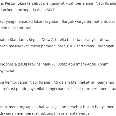
. Pertunjukan tersebut mengangkat kisah perjalanan Nabi Ibrah
 dan ketaatan kepada Allah SWT.
at yang memadati lokasi kegiatan. Banyak warga terlihat antusias
an nilai spiritual.
atan Kiandarat, Kepala Desa Artafella beserta perangkat desa,
tokoh masyarakat, tokoh pemuda, para guru, serta tamu undangan
a Indonesia (MUI) Provinsi Maluku, Ustaz Abu Imam Abdu Rohim
yarakat.
ani Pengorbanan Nabi Ibrahim AS dalam Meningkatkan Keimanan
refleksi pentingnya nilai pengorbanan, keikhlasan, serta persatu
unwatan, mengungkapkan bahwa kegiatan tersebut bukan hanya menj
jadi wadah mempererat hubungan sosial antarwarga.