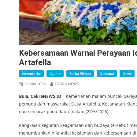
Kebersamaan Warnai Perayaan I
Artafella
Adventorial
Agama
Berita Pilihan
Nasional
News
28 Mei 2026
CAKRA NEWS
Bula, CakraNEWS.ID
– Kemeriahan malam puncak perayaan
pemuda dan masyarakat Desa Artafella, Kecamatan Kiand
dan semarak pada Rabu malam (27/5/2026).
Rangkaian kegiatan keagamaan dan budaya tersebut men
menumbuhkan nilai-nilai keislaman dan kebersamaan di