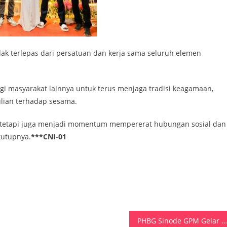
ak terlepas dari persatuan dan kerja sama seluruh elemen
agi masyarakat lainnya untuk terus menjaga tradisi keagamaan,
ulian terhadap sesama.
, tetapi juga menjadi momentum mempererat hubungan sosial dan
utupnya.
***CNI-01
PHBG Sinode GPM Gelar Rapat Perdana, Watubun Dorong Pelayanan Gerejawi Berdampak Sosial