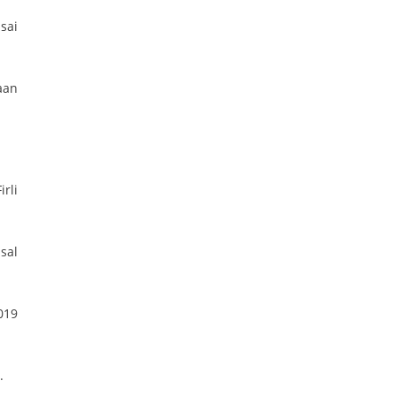
sai
aan
rli
sal
019
.