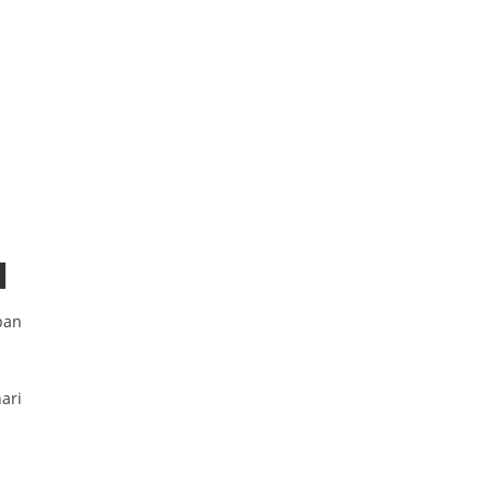
pan
ari