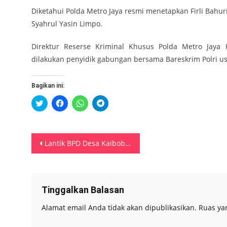
Diketahui Polda Metro Jaya resmi menetapkan Firli Bahu
Syahrul Yasin Limpo.
Direktur Reserse Kriminal Khusus Polda Metro Jaya
dilakukan penyidik gabungan bersama Bareskrim Polri us
Bagikan ini:
Klik
Klik
Klik
Klik
untuk
untuk
untuk
untuk
berbagi
membagikan
berbagi
berbagi
pada
di
di
di
Twitter(Membuka
Facebook(Membuka
WhatsApp(Membuka
Telegram(Membuka
di
di
di
di
Navigasi
jendela
jendela
jendela
jendela
Lantik BPD Desa Kaibobu, Pj Bupati SBB Tegaskan Fungsi dan Kemitraan
yang
yang
yang
yang
baru)
baru)
baru)
baru)
pos
Tinggalkan Balasan
Alamat email Anda tidak akan dipublikasikan.
Ruas ya