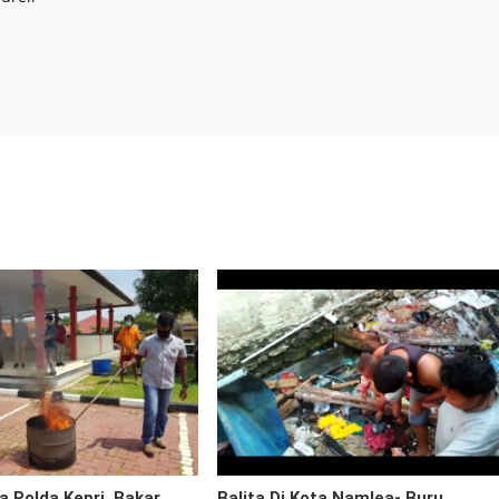
a Polda Kepri, Bakar
Balita Di Kota Namlea- Buru,