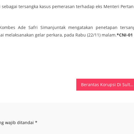
ri sebagai tersangka kasus pemerasan terhadap eks Menteri Pertan
 Kombes Ade Safri Simanjuntak mengatakan penetapan tersan
ai melaksanakan gelar perkara, pada Rabu (22/11) malam.
*CNI-01
Berantas Korupsi Di Sulteng, Komjen Pol (Purn) Andap Budhi Revianto Gagas Program “Jumat Bersepeda KK”
ng wajib ditandai
*