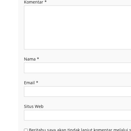
Komentar
*
Nama
*
Email
*
Situs Web
Beritahu saya akan tindak lanjut komentar melalui s