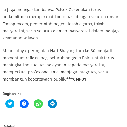
Ia juga menegaskan bahwa Polsek Geser akan terus
berkomitmen memperkuat koordinasi dengan seluruh unsur
Forkopimcam, pemerintah negeri, tokoh agama, tokoh
masyarakat, serta seluruh elemen masyarakat dalam menjaga
keamanan wilayah.
Menurutnya, peringatan Hari Bhayangkara ke-80 menjadi
momentum refleksi bagi seluruh anggota Polri untuk terus
meningkatkan kualitas pelayanan kepada masyarakat,
memperkuat profesionalisme, menjaga integritas, serta
membangun kepercayaan publik.
***CNI-01
Bagikan ini:
Klik
Klik
Klik
Klik
untuk
untuk
untuk
untuk
berbagi
membagikan
berbagi
berbagi
pada
di
di
di
Twitter(Membuka
Facebook(Membuka
WhatsApp(Membuka
Telegram(Membuka
di
di
di
di
jendela
jendela
jendela
jendela
Related