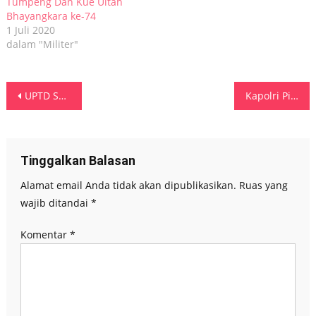
Tumpeng Dan Kue Ultah
Bhayangkara ke-74
1 Juli 2020
dalam "Militer"
Navigasi
UPTD Seram Timur Sampaikan Ucapan Selamat HUT Bhayangkara Ke-80, Perkuat Sinergi Bersama Polsek Geser
Kapolri Pimpin Pelantikan dan Sertijab Enam Kapolda Jajaran
pos
Tinggalkan Balasan
Alamat email Anda tidak akan dipublikasikan.
Ruas yang
wajib ditandai
*
Komentar
*