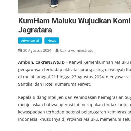
KumHam Maluku Wujudkan Komit
Jagratara
Adventorial
News
30 Agustus 2024
Cakra Administrator
Ambon, CakraNEWS.ID
– Kanwil Kemenkumhan Maluku mel
pengawasan terhadap aktivitas orang asing di wilayah Ko
di mulai tanggal 21 hingga 23 Agustus 2024, menyasar se
Santika, dan Hotel Rumaruma Farvet.
Kepala Bidang Intelijen dan Penindakan Keimigrasian S
menjelaskan bahwa operasi ini merupakan tindak lanjut d
kewaspadaan terhadap potensi pelanggaran keimigrasian
Indonesia, khususnya di Provinsi Maluku, memenuhi selu