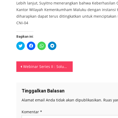
Lebih lanjut, Suyitno menerangkan bahwa Keberhasilan Oper
Kantor Wilayah Kemenkumham Maluku dengan instansi terk
diharapkan dapat terus ditingkatkan untuk menciptakan 
CNI-04
Bagikan ini:
Klik
Klik
Klik
Klik
untuk
untuk
untuk
untuk
berbagi
membagikan
berbagi
berbagi
pada
di
di
di
Twitter(Membuka
Facebook(Membuka
WhatsApp(Membuka
Telegram(Membuka
di
di
di
di
Navigasi
jendela
jendela
jendela
jendela
Webinar Series II : Solusi Pengembangan Karir ASN Kemenkumham
yang
yang
yang
yang
baru)
baru)
baru)
baru)
pos
Tinggalkan Balasan
Alamat email Anda tidak akan dipublikasikan.
Ruas ya
Komentar
*