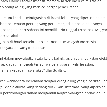
mham Maluku secara intensif memeriksa dokumen keimigrasian,
setiap orang asing yang menjadi target pemeriksaan.
umum kondisi keimigrasian di lokasi-lokasi yang diperiksa dalam
berapa temuan penting yang perlu menjadi atensi diantaranya :
bekerja di perusahaan ini memiliki izin tinggal terbatas (ITAS) ya
ereka lakukan.
inap di hotel tersebut tercatat masuk ke wilayah Indonesia
persyaratan yang ditetapkan.
mi dalam mewujudkan tata kelola keimigrasian yang baik dan efekti
rap dapat mencegah terjadinya pelanggaran keimigrasian,
 aman kepada masyarakat,” Ujar Suyitno.
ukan wawancara mendalam dengan orang asing yang diperiksa un
gal, dan aktivitas yang sedang dilakukan. Informasi yang diperoleh
dan pertimbangan dalam mengambil langkah-langkah tindak lanjut