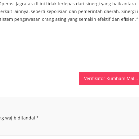
asi Jagratara II ini tidak terlepas dari sinergi yang baik antara
ait lainnya, seperti kepolisian dan pemerintah daerah. Sinergi i
sistem pengawasan orang asing yang semakin efektif dan efisien.*
Verifikator Kumham Maluku Intensifkan Verifikasi Dokumen Unggah CPNS 2024
ng wajib ditandai
*