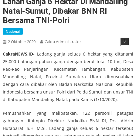
Lahan Ganja 6 Hektar Di Mandailing
Natal-Sumut, Dibakar BNN RI
Bersama TNI-Polri
Nasional
0
2 Oktober 2020
Cakra Administrator
CakraNEWS.ID-
Ladang ganja seluas 6 hektar yang ditanami
25.000 batangan pohon ganja dengan berat total 10 ton, Desa
Rao-Rao Panjaringan, Kecamatan Tambangan, Kabupaten
Mandailing Natal, Provinsi Sumatera Utara dimusnahkan
dengan cara dibakar oleh Badan Narkotika Nasional Republik
Indonesia bersama unsur Polri dari Polda Sumut dan unsur TNI
di Kabupaten Mandailing Natal, pada Kamis (1/10/2020).
Pemusnahkan yang melibatakan, 122 personil petugas
gabungan dipimpin Direktur Narkotika BNN RI, Drs. Aldrin
Hutabarat, S.H, M.Si. Ladang ganja seluas 6 hektar tersebut
berhasil ditemukan petugas gabungan setelah melewati jalan