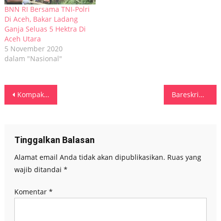
BNN RI Bersama TNI-Polri
Di Aceh, Bakar Ladang
Ganja Seluas 5 Hektra Di
Aceh Utara
5 November 2020
dalam "Nasional"
Navigasi
Kompak Dan Harmonis Kapolda Dan Waka Polda Maluku, Bersama Gotong Royong Bersihkan TPU Muslim Dan Nasrani Di Kota Ambon
Bareskrim Polri Berhasil Amankan Pengunggah Foto Wapres RI, Disandingkan Dengan Bintang Video Panas Asal Jepang Kakek Sugiono
pos
Tinggalkan Balasan
Alamat email Anda tidak akan dipublikasikan.
Ruas yang
wajib ditandai
*
Komentar
*