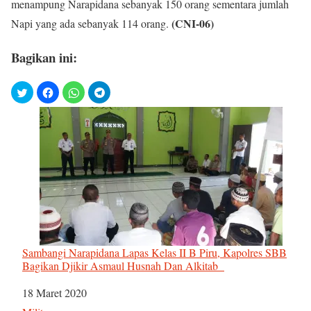
menampung Narapidana sebanyak 150 orang sementara jumlah
(CNI-06)
Napi yang ada sebanyak 114 orang.
Bagikan ini:
Sambangi Narapidana Lapas Kelas II B Piru, Kapolres SBB
Bagikan Djikir Asmaul Husnah Dan Alkitab
Tanggal
18 Maret 2020