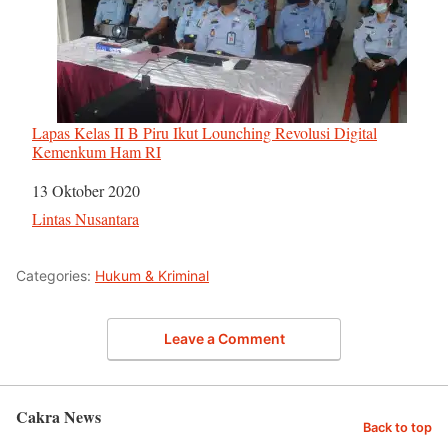
Lapas Kelas II B Piru Ikut Lounching Revolusi Digital
Kemenkum Ham RI
Tanggal
13 Oktober 2020
Sehubungan dengan
Lintas Nusantara
Categories:
Hukum & Kriminal
Leave a Comment
Cakra News
Back to top