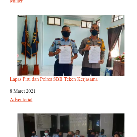
Sehubungan dengan
Militer
Lapas Piru dan Polres SBB Teken Kerjasama
Tanggal
8 Maret 2021
Sehubungan dengan
Adventorial