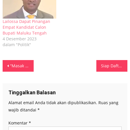
Lailossa Dapat Pinangan
Empat Kandidat Calon
Bupati Maluku Tengah
4 Desember 2023
dalam "Politik"
Navigasi
“Masak itu Barang” MI-BMW Kantongi Golkar
Siap Daftar di KPU Buru, Mandat Resmi Terima B1KWK Gerindra
pos
Tinggalkan Balasan
Alamat email Anda tidak akan dipublikasikan.
Ruas yang
wajib ditandai
*
Komentar
*