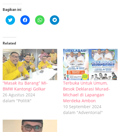
Bagikan ini:
Klik
Klik
Klik
Klik
untuk
untuk
untuk
untuk
berbagi
membagikan
berbagi
berbagi
pada
di
di
di
Twitter(Membuka
Facebook(Membuka
WhatsApp(Membuka
Telegram(Membuka
di
di
di
di
jendela
jendela
jendela
jendela
Related
yang
yang
yang
yang
baru)
baru)
baru)
baru)
“Masak itu Barang” MI-
Terbuka Untuk Umum,
BMW Kantongi Golkar
Besok Deklarasi Murad-
26 Agustus 2024
Michael di Lapangan
dalam "Politik"
Merdeka Ambon
10 September 2024
dalam "Adventorial"