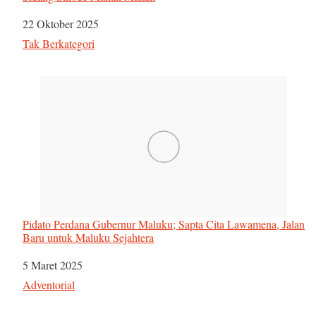
Tanggal
22 Oktober 2025
Sehubungan dengan
Tak Berkategori
Pidato Perdana Gubernur Maluku; Sapta Cita Lawamena, Jalan
Baru untuk Maluku Sejahtera
Tanggal
5 Maret 2025
Sehubungan dengan
Adventorial