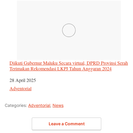
Diikuti Gubernur Maluku Secara virtual, DPRD Provinsi Serah
Terimakan Rekomendasi LKPJ Tahun Anggaran 2024
Tanggal
28 April 2025
Sehubungan dengan
Adventorial
Categories:
Adventorial
,
News
Leave a Comment