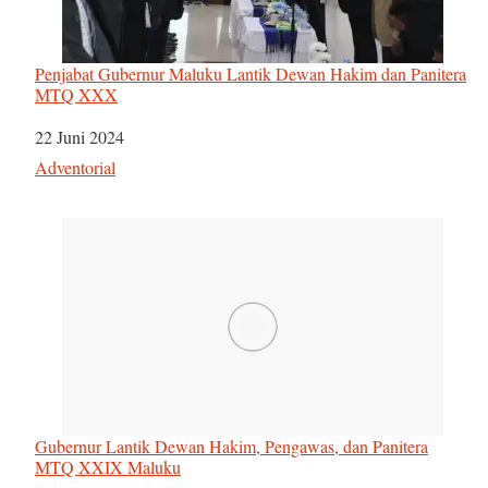
Penjabat Gubernur Maluku Lantik Dewan Hakim dan Panitera
MTQ XXX
Tanggal
22 Juni 2024
Sehubungan dengan
Adventorial
Gubernur Lantik Dewan Hakim, Pengawas, dan Panitera
MTQ XXIX Maluku