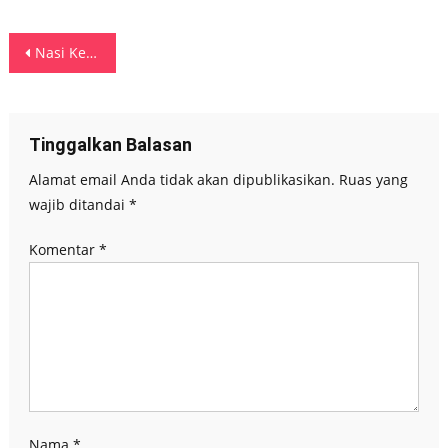
Navigasi
Nasi Kebuli Kambing dan Ayam, Makanan Sultan Arab Harga Terjangkau di Ambon
pos
Tinggalkan Balasan
Alamat email Anda tidak akan dipublikasikan.
Ruas yang
wajib ditandai
*
Komentar
*
Nama
*