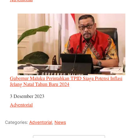
Gubernur Maluku Perintahkan TPID Siaga Potensi Inflasi
Jelang Natal Tahun Baru 2024
Tanggal
3 Desember 2023
Sehubungan dengan
Adventorial
Categories:
Adventorial
,
News