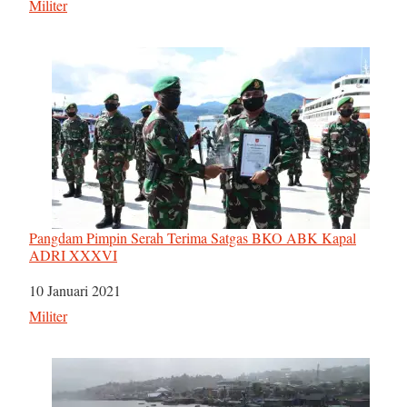
Sehubungan dengan
Militer
Pangdam Pimpin Serah Terima Satgas BKO ABK Kapal
ADRI XXXVI
Tanggal
10 Januari 2021
Sehubungan dengan
Militer