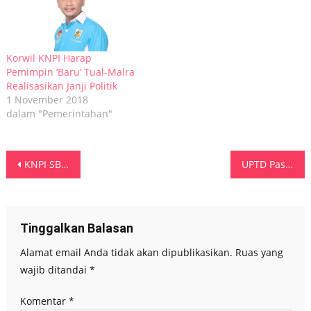
Korwil KNPI Harap
Pemimpin ‘Baru’ Tual-Malra
Realisasikan Janji Politik
1 November 2018
dalam "Pemerintahan"
Navigasi
KNPI SBB Kritik Kinerja OPD Teknis, Sesali Abaikan Kebutuhan Dasar Air Bersih Satu Kampung
UPTD Pasar Mardika Resmi Beroperasi, Pemprov Maluku Perkuat Tata Kelola
pos
Tinggalkan Balasan
Alamat email Anda tidak akan dipublikasikan.
Ruas yang
wajib ditandai
*
Komentar
*