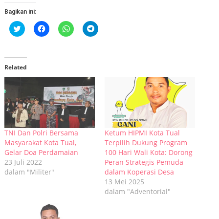
Bagikan ini:
Klik
Klik
Klik
Klik
untuk
untuk
untuk
untuk
berbagi
membagikan
berbagi
berbagi
pada
di
di
di
Twitter(Membuka
Facebook(Membuka
WhatsApp(Membuka
Telegram(Membuka
di
di
di
di
jendela
jendela
jendela
jendela
Related
yang
yang
yang
yang
baru)
baru)
baru)
baru)
TNI Dan Polri Bersama
Ketum HIPMI Kota Tual
Masyarakat Kota Tual,
Terpilih Dukung Program
Gelar Doa Perdamaian
100 Hari Wali Kota: Dorong
23 Juli 2022
Peran Strategis Pemuda
dalam "Militer"
dalam Koperasi Desa
13 Mei 2025
dalam "Adventorial"