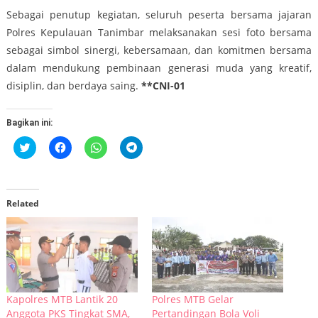
Sebagai penutup kegiatan, seluruh peserta bersama jajaran
Polres Kepulauan Tanimbar melaksanakan sesi foto bersama
sebagai simbol sinergi, kebersamaan, dan komitmen bersama
dalam mendukung pembinaan generasi muda yang kreatif,
disiplin, dan berdaya saing.
**CNI-01
Bagikan ini:
Klik
Klik
Klik
Klik
untuk
untuk
untuk
untuk
berbagi
membagikan
berbagi
berbagi
pada
di
di
di
Twitter(Membuka
Facebook(Membuka
WhatsApp(Membuka
Telegram(Membuka
di
di
di
di
jendela
jendela
jendela
jendela
Related
yang
yang
yang
yang
baru)
baru)
baru)
baru)
Kapolres MTB Lantik 20
Polres MTB Gelar
Anggota PKS Tingkat SMA,
Pertandingan Bola Voli