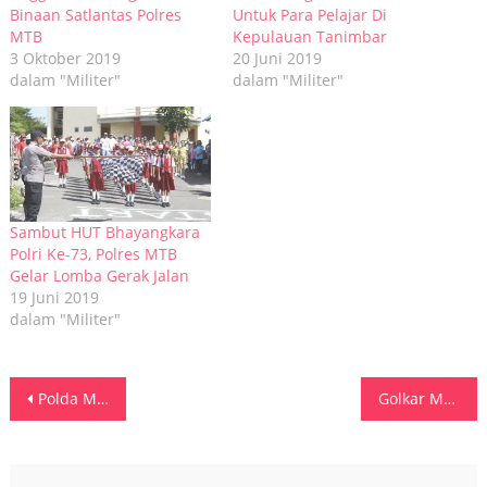
Binaan Satlantas Polres
Untuk Para Pelajar Di
MTB
Kepulauan Tanimbar
3 Oktober 2019
20 Juni 2019
dalam "Militer"
dalam "Militer"
Sambut HUT Bhayangkara
Polri Ke-73, Polres MTB
Gelar Lomba Gerak Jalan
19 Juni 2019
dalam "Militer"
Navigasi
Polda Metro Jaya Ungkap 127 Kasus Kejahatan Jalanan, 173 Tersangka Ditangkap
Golkar Maluku Serahkan Hewan Qurban di Al Fatah Ambon, Bawa Pesan Solidaritas dan Kepedulian Sosial dari Ketum Bahlil
pos