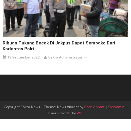
Ribuan Tukang Becak Di Jakpus Dapat Sembako Dari
Korlantas Polri
19 September 2022
Cakra Administrator
Copyright Cakra News
|
Theme: News Vibrant by
CodeVibrant
|
SysAdmin
|
Server Provider by
WDS
.
Go to mobile version