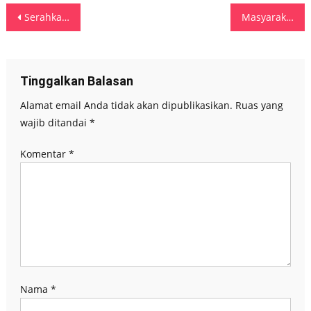
Navigasi
Serahkan SK PPPK, Keliobas: Berikan Pelayanan Terbaik Untuk Masyarakat
Masyarakat Manipa Terbantu, Pelayanan Kesehatan RS Apung Dr Lie Dharmawan Berakhir Sukses
pos
Tinggalkan Balasan
Alamat email Anda tidak akan dipublikasikan.
Ruas yang
wajib ditandai
*
Komentar
*
Nama
*