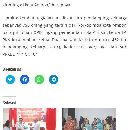
stunting di kota Ambon,” harapnya
Untuk diketahui kegiatan itu diikuti tim pendamping keluarga
sebanyak 750 orang yang terdiri dari Forkopimda kota Ambon,
para pimpinan OPD lingkup pemerintah kota Ambon, ketua TP-
PKK kota Ambon ketua Dharma wanita kota Ambon, 432 tim
pendamping keluarga (TPK), kader KB, BKB, BKL dan sub
PPKBD.*** CNI-04
Bagikan ini:
Klik
Klik
Klik
Klik
untuk
untuk
untuk
untuk
berbagi
membagikan
berbagi
berbagi
pada
di
di
di
Twitter(Membuka
Facebook(Membuka
WhatsApp(Membuka
Telegram(Membuka
di
di
di
di
jendela
jendela
jendela
jendela
Related
yang
yang
yang
yang
baru)
baru)
baru)
baru)