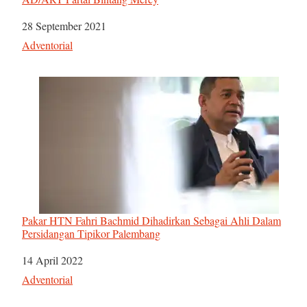
Tanggal
28 September 2021
Sehubungan dengan
Adventorial
Pakar HTN Fahri Bachmid Dihadirkan Sebagai Ahli Dalam
Persidangan Tipikor Palembang
Tanggal
14 April 2022
Sehubungan dengan
Adventorial