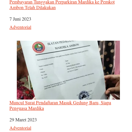
Pembayaran Tunggakan Perparkiran Mardika ke Pemkot
Ambon Telah Dilakukan
Tanggal
7 Juni 2023
Sehubungan dengan
Adventorial
Muncul Surat Pendaftaran Masuk Gedung Baru, Siapa
Penguasa Mardika
Tanggal
29 Maret 2023
Sehubungan dengan
Adventorial