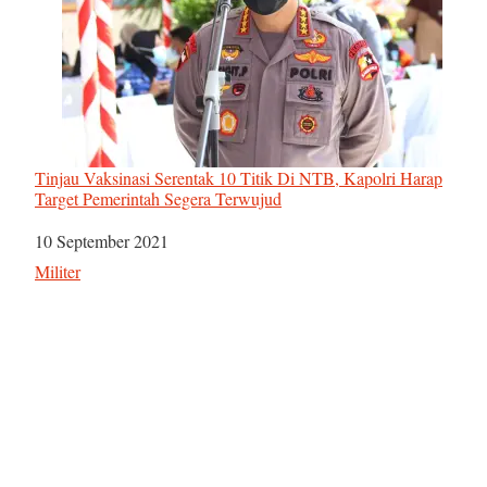
Tinjau Vaksinasi Serentak 10 Titik Di NTB, Kapolri Harap
Target Pemerintah Segera Terwujud
Tanggal
10 September 2021
Sehubungan dengan
Militer