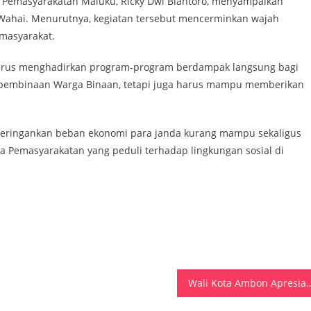
al Pemasyarakatan Maluku, Ricky Dwi Biantoro, menyampaikan
s Wahai. Menurutnya, kegiatan tersebut mencerminkan wajah
masyarakat.
g terus menghadirkan program-program berdampak langsung bagi
a pembinaan Warga Binaan, tetapi juga harus mampu memberikan
meringankan beban ekonomi para janda kurang mampu sekaligus
Pemasyarakatan yang peduli terhadap lingkungan sosial di
Wali Kota Ambon Apresiasi Galala Berbagi d