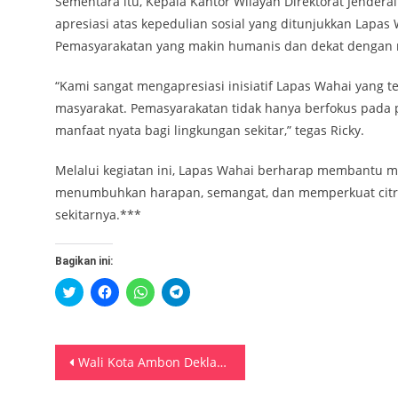
Sementara itu, Kepala Kantor Wilayah Direktorat Jender
apresiasi atas kepedulian sosial yang ditunjukkan Lapa
Pemasyarakatan yang makin humanis dan dekat dengan 
“Kami sangat mengapresiasi inisiatif Lapas Wahai yan
masyarakat. Pemasyarakatan tidak hanya berfokus pad
manfaat nyata bagi lingkungan sekitar,” tegas Ricky.
Melalui kegiatan ini, Lapas Wahai berharap membantu 
menumbuhkan harapan, semangat, dan memperkuat citra 
sekitarnya.***
Bagikan ini:
Klik
Klik
Klik
Klik
untuk
untuk
untuk
untuk
berbagi
membagikan
berbagi
berbagi
pada
di
di
di
Twitter(Membuka
Facebook(Membuka
WhatsApp(Membuka
Telegram(Membuka
di
di
di
di
Navigasi
jendela
jendela
jendela
jendela
Wali Kota Ambon Deklarasikan Perlindungan Lingkungan, Satwa dan Tumbuhan
yang
yang
yang
yang
baru)
baru)
baru)
baru)
pos