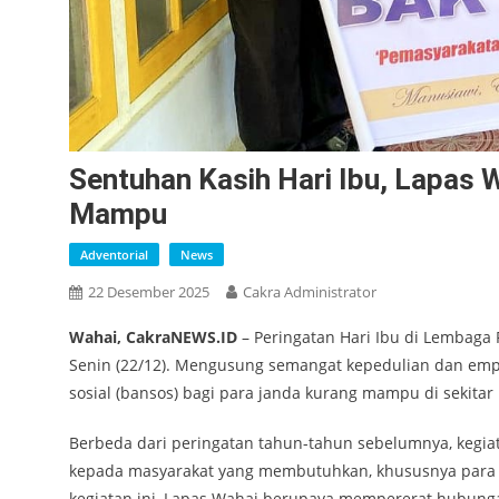
Sentuhan Kasih Hari Ibu, Lapas 
Mampu
Adventorial
News
22 Desember 2025
Cakra Administrator
Wahai, CakraNEWS.ID
– Peringatan Hari Ibu di Lembaga
Senin (22/12). Mengusung semangat kepedulian dan empat
sosial (bansos) bagi para janda kurang mampu di sekitar
Berbeda dari peringatan tahun-tahun sebelumnya, kegiat
kepada masyarakat yang membutuhkan, khususnya para i
kegiatan ini, Lapas Wahai berupaya mempererat hubunga