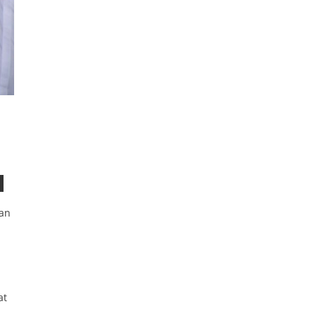
kan
at