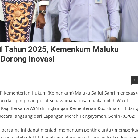
r 1 Tahun 2025, Kemenkum Maluku
n Dorong Inovasi
0
il) Kementerian Hukum (Kemenkum) Maluku Saiful Sahri menegas
n dari pimpinan pusat sebagaimana disampaikan oleh Wakil
Pagi Bersama ASN di lingkungan Kementerian Koordinator Bidang
secara langsung dari Lapangan Merah Pengayoman, Senin (03/02).
bersama ini dapat menjadi momentum penting untuk memperku
yang lebih efektif dan efisien utamanya dalam Instruksi Presiden