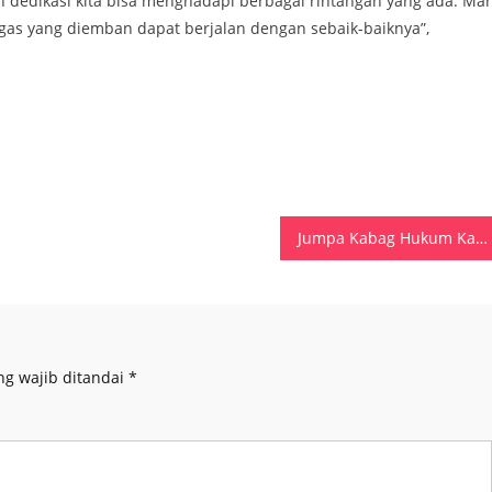
 dedikasi kita bisa menghadapi berbagai rintangan yang ada. Mar
gas yang diemban dapat berjalan dengan sebaik-baiknya”,
Jumpa Kabag Hukum Kabupaten-kota, Saiful Sahri Harap Dukungan Dan Sinergi Majukan Maluku Lewat Layanan Hukum
ng wajib ditandai
*