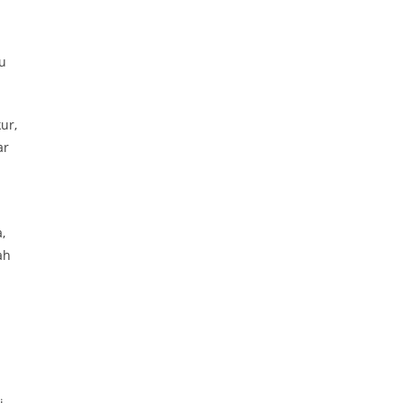
u
ur,
ar
,
ah