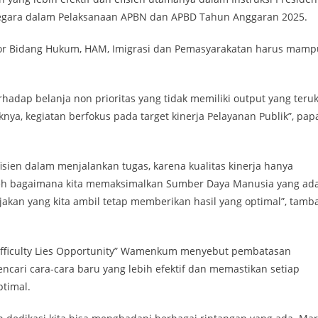
 Negara dalam Pelaksanaan APBN dan APBD Tahun Anggaran 2025.
or Bidang Hukum, HAM, Imigrasi dan Pemasyarakatan harus mamp
adap belanja non prioritas yang tidak memiliki output yang teruk
knya, kegiatan berfokus pada target kinerja Pelayanan Publik”, pap
 efisien dalam menjalankan tugas, karena kualitas kinerja hanya
oleh bagaimana kita memaksimalkan Sumber Daya Manusia yang ada
jakan yang kita ambil tetap memberikan hasil yang optimal”, tamb
f Difficulty Lies Opportunity” Wamenkum menyebut pembatasan
ncari cara-cara baru yang lebih efektif dan memastikan setiap
ptimal.