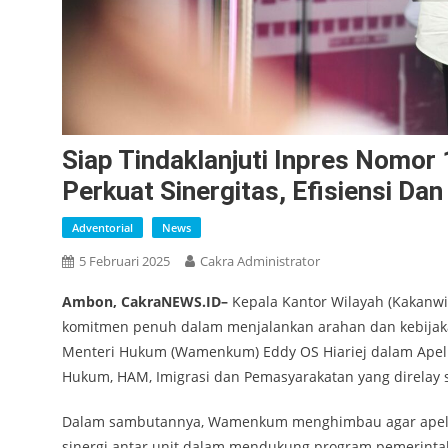
Siap Tindaklanjuti Inpres Nomo
Perkuat Sinergitas, Efisiensi Da
Adventorial
News
5 Februari 2025
Cakra Administrator
Ambon, CakraNEWS.ID–
Kepala Kantor Wilayah (Kakanw
komitmen penuh dalam menjalankan arahan dan kebijaka
Menteri Hukum (Wamenkum) Eddy OS Hiariej dalam Apel 
Hukum, HAM, Imigrasi dan Pemasyarakatan yang direlay 
Dalam sambutannya, Wamenkum menghimbau agar apel 
sinergi antar unit dalam mendukung program pemerintah 