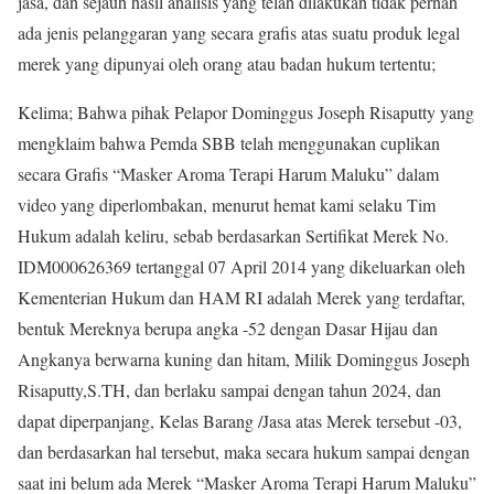
jasa, dan sejauh hasil analisis yang telah dilakukan tidak pernah
ada jenis pelanggaran yang secara grafis atas suatu produk legal
merek yang dipunyai oleh orang atau badan hukum tertentu;
Kelima; Bahwa pihak Pelapor Dominggus Joseph Risaputty yang
mengklaim bahwa Pemda SBB telah menggunakan cuplikan
secara Grafis “Masker Aroma Terapi Harum Maluku” dalam
video yang diperlombakan, menurut hemat kami selaku Tim
Hukum adalah keliru, sebab berdasarkan Sertifikat Merek No.
IDM000626369 tertanggal 07 April 2014 yang dikeluarkan oleh
Kementerian Hukum dan HAM RI adalah Merek yang terdaftar,
bentuk Mereknya berupa angka -52 dengan Dasar Hijau dan
Angkanya berwarna kuning dan hitam, Milik Dominggus Joseph
Risaputty,S.TH, dan berlaku sampai dengan tahun 2024, dan
dapat diperpanjang, Kelas Barang /Jasa atas Merek tersebut -03,
dan berdasarkan hal tersebut, maka secara hukum sampai dengan
saat ini belum ada Merek “Masker Aroma Terapi Harum Maluku”