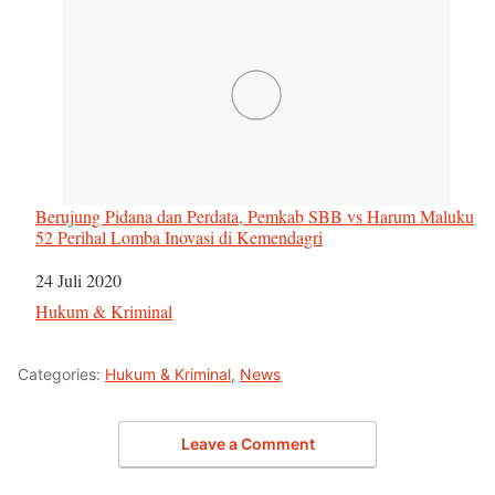
Berujung Pidana dan Perdata, Pemkab SBB vs Harum Maluku
52 Perihal Lomba Inovasi di Kemendagri
Tanggal
24 Juli 2020
Sehubungan dengan
Hukum & Kriminal
Categories:
Hukum & Kriminal
,
News
Leave a Comment