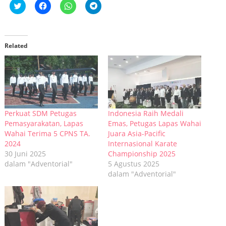
Klik
Klik
Klik
Klik
untuk
untuk
untuk
untuk
berbagi
membagikan
berbagi
berbagi
pada
di
di
di
Twitter(Membuka
Facebook(Membuka
WhatsApp(Membuka
Telegram(Membuka
di
di
di
di
jendela
jendela
jendela
jendela
Related
yang
yang
yang
yang
baru)
baru)
baru)
baru)
Perkuat SDM Petugas
Indonesia Raih Medali
Pemasyarakatan, Lapas
Emas, Petugas Lapas Wahai
Wahai Terima 5 CPNS TA.
Juara Asia-Pacific
2024
Internasional Karate
30 Juni 2025
Championship 2025
dalam "Adventorial"
5 Agustus 2025
dalam "Adventorial"