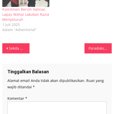
Komitmen Bersih Halinar,
Lapas Wahai Lakukan Razia
Menyeluruh
1 Juli 2025
dalam "Adventorial"
Navigasi
Sekda Wakili Gubernur Paparkan Materi Strategi Penanganan Konflik Sosial dan Potensi Sosial di Maluku
Paradoks dalam Kehidupan Sosial: Wakil Wali Kota Ambon Tekankan Pendekatan Kemanusiaan Hadapi Konflik
pos
Tinggalkan Balasan
Alamat email Anda tidak akan dipublikasikan.
Ruas yang
wajib ditandai
*
Komentar
*