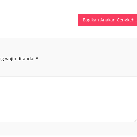
Bagikan Anakan Cengkeh Hingga Lakukan Mitigasi Bencana, Pemdes Makububui Komi
ng wajib ditandai
*