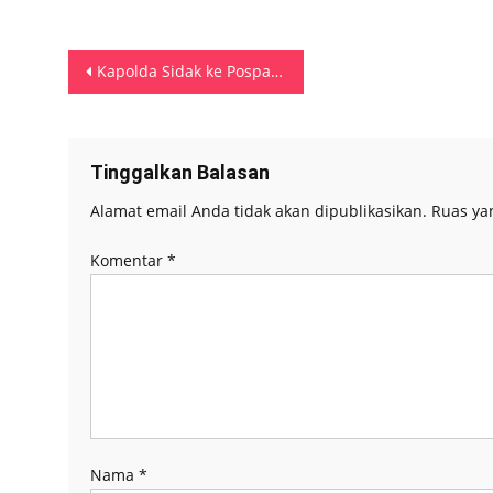
Navigasi
Kapolda Sidak ke Pospam Terpadu Ops Ketupat di Lapangan Merdeka Ambon
pos
Tinggalkan Balasan
Alamat email Anda tidak akan dipublikasikan.
Ruas ya
Komentar
*
Nama
*