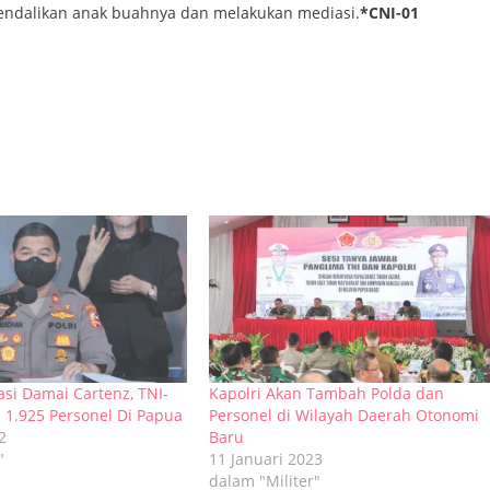
endalikan anak buahnya dan melakukan mediasi.
*CNI-01
asi Damai Cartenz, TNI-
Kapolri Akan Tambah Polda dan
n 1.925 Personel Di Papua
Personel di Wilayah Daerah Otonomi
2
Baru
"
11 Januari 2023
dalam "Militer"