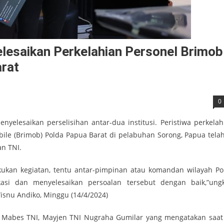
elesaikan Perkelahian Personel Brimob
arat
0
enyelesaikan perselisihan antar-dua institusi. Peristiwa perkelah
ile (Brimob) Polda Papua Barat di pelabuhan Sorong, Papua telah
an TNI.
akukan kegiatan, tentu antar-pimpinan atau komandan wilayah Po
si dan menyelesaikan persoalan tersebut dengan baik,”ung
isnu Andiko, Minggu (14/4/2024)
 Mabes TNI, Mayjen TNI Nugraha Gumilar yang mengatakan saat 