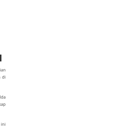
ian
 di
lda
kap
ini