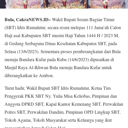
Bula, CakraNEWS.ID–
Wakil Bupati Seram Bagian Timur
(SBT) Idris Rumalutur, secara resmi melepas 111 Jama’ah Calon
Haji asal Kabupaten SBT musim Haji Tahun 1444 H / 2023 M,
di Gedung Serbaguna Dinas Kesehatan Kabupaten SBT, pada
Selasa (13/6/2023). Sementara proses pemberangkatan dari Bula
menuju Bandara Kufar pada Rabu (14/6/2023) dipusatkan di
Masjid Raya Al-Ikhwan Bula menuju Bandara Kufar untuk
diberangkatkan ke Ambon.
Turut hadir, Wakil Bupati SBT Idris Rumalutur, Ketua Tim
Penggerak PKK SBT Ny. Yulia Misa Keliobas, Pimpinan dan
Anggota DPRD SBT, Kapal Kantor Kemenang SBT, Perwakilan
Polres SBT, Perwakilan Dandim, Pimpinan OPD Lingkup SBT,
Tokoh Agama, Tokoh Masyarakat serta Keluarga yang ikut
mengantarkan Jemaah Calon Haji.