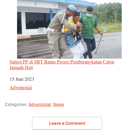
Satpol PP di SBT Bantu Proses Pemberangkatan Calon
Jamaah Haji
Tanggal
15 Juni 2023
Sehubungan dengan
Adventorial
Categories:
Adventorial
,
News
Leave a Comment