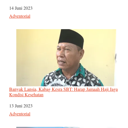
Tanggal
14 Juni 2023
Sehubungan dengan
Adventorial
Banyak Lansia, Kabag Kesra SBT: Harap Jamaah Haji Jaga
Kondisi Kesehatan
Tanggal
13 Juni 2023
Sehubungan dengan
Adventorial