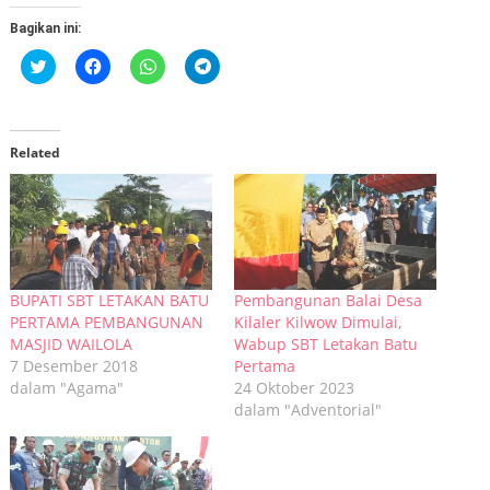
Bagikan ini:
Klik
Klik
Klik
Klik
untuk
untuk
untuk
untuk
berbagi
membagikan
berbagi
berbagi
pada
di
di
di
Twitter(Membuka
Facebook(Membuka
WhatsApp(Membuka
Telegram(Membuka
di
di
di
di
jendela
jendela
jendela
jendela
Related
yang
yang
yang
yang
baru)
baru)
baru)
baru)
BUPATI SBT LETAKAN BATU
Pembangunan Balai Desa
PERTAMA PEMBANGUNAN
Kilaler Kilwow Dimulai,
MASJID WAILOLA
Wabup SBT Letakan Batu
7 Desember 2018
Pertama
dalam "Agama"
24 Oktober 2023
dalam "Adventorial"