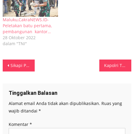
Maluku,CakraNEWS.ID-
Peletakan batu pertama,
pembangunan kantor…
28 Oktober 2022
dalam "TNI"
Navigasi
Sikapi Persoalan Di Pasar Mardika, Kapolda Maluku Himbau Semua Pihak Selesaikan Dengan Cara Baik Dan Humanis
Kapolri Tegaskan Pecat Anggota Yang Melanggar Hukum
pos
Tinggalkan Balasan
Alamat email Anda tidak akan dipublikasikan.
Ruas yang
wajib ditandai
*
Komentar
*