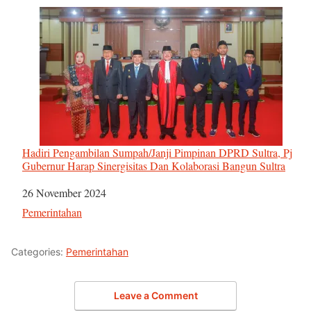
Hadiri Pengambilan Sumpah/Janji Pimpinan DPRD Sultra, Pj
Gubernur Harap Sinergisitas Dan Kolaborasi Bangun Sultra
Tanggal
26 November 2024
Sehubungan dengan
Pemerintahan
Categories:
Pemerintahan
Leave a Comment