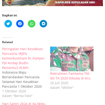
Bagikan ini:
Klik
Klik
Klik
Klik
untuk
untuk
untuk
untuk
berbagi
membagikan
berbagi
berbagi
pada
di
di
di
Twitter(Membuka
Facebook(Membuka
WhatsApp(Membuka
Telegram(Membuka
di
di
di
di
jendela
jendela
jendela
jendela
Related
yang
yang
yang
yang
baru)
baru)
baru)
baru)
Peringatan Hari Kesaktian
Pancasila, IRJEN
Kemenkumham RI, Komjen
Pol Andap Budhi
Revianto,S.IK,MH
Indonesia Maju
Rekrutmen Tamtama TNI
Berlandaskan Pancasila.
AD TA 2020 Dibuka di Aru
Selamat Hari Kesaktian
20 Juli 2020
Pancasila 1 Oktober 2020
dalam "Militer"
1 Oktober 2020
dalam "Berita Foto"
Hari Santri 2024 di Ita Wotu