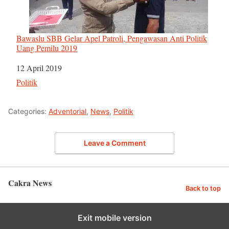
Bawaslu SBB Gelar Apel Patroli, Pengawasan Anti Politik
Uang Pemilu 2019
Tanggal
12 April 2019
Sehubungan dengan
Politik
Categories:
Adventorial
,
News
,
Politik
Leave a Comment
Cakra News
Back to top
Exit mobile version