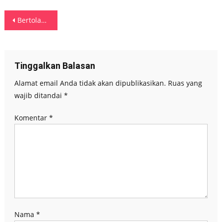
Navigasi
Bertolak ke Singapura, Siswa SMA 11 Ambon dan 1 Putra MBD Perkuat Timnas Garuda Muda di Singapura
pos
Tinggalkan Balasan
Alamat email Anda tidak akan dipublikasikan.
Ruas yang
wajib ditandai
*
Komentar
*
Nama
*