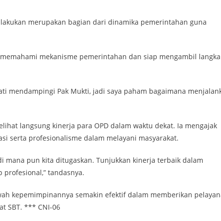
ilakukan merupakan bagian dari dinamika pemerintahan guna
nya memahami mekanisme pemerintahan dan siap mengambil langk
pati mendampingi Pak Mukti, jadi saya paham bagaimana menjalan
ihat langsung kinerja para OPD dalam waktu dekat. Ia mengajak
si serta profesionalisme dalam melayani masyarakat.
k di mana pun kita ditugaskan. Tunjukkan kinerja terbaik dalam
p profesional,” tandasnya.
awah kepemimpinannya semakin efektif dalam memberikan pelaya
t SBT. *** CNI-06