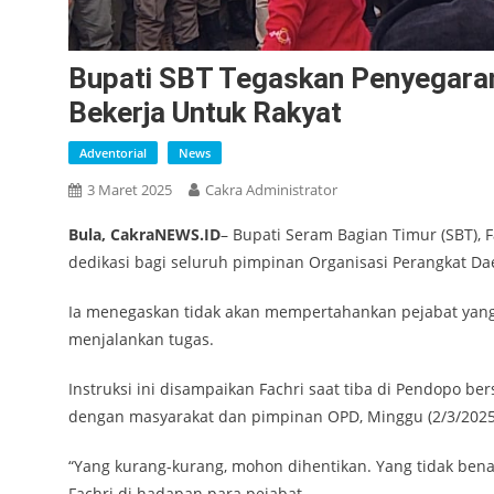
Bupati SBT Tegaskan Penyegara
Bekerja Untuk Rakyat
Adventorial
News
3 Maret 2025
Cakra Administrator
Bula, CakraNEWS.ID
– Bupati Seram Bagian Timur (SBT), 
dedikasi bagi seluruh pimpinan Organisasi Perangkat D
Ia menegaskan tidak akan mempertahankan pejabat yan
menjalankan tugas.
Instruksi ini disampaikan Fachri saat tiba di Pendopo 
dengan masyarakat dan pimpinan OPD, Minggu (2/3/2025
“Yang kurang-kurang, mohon dihentikan. Yang tidak bena
Fachri di hadapan para pejabat.