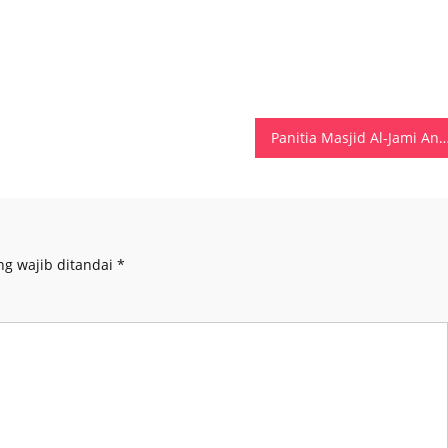
Panitia Masjid Al-Jami Angar Apresiasi Bantuan Sek
ng wajib ditandai
*