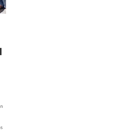
an
as