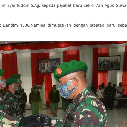
 Inf Syarifuddin S.Ag, kepada pejabat baru Letkol Arh Agus Guwa
at Dandim 1506/Namlea dimutasikan dengan jabatan baru seba