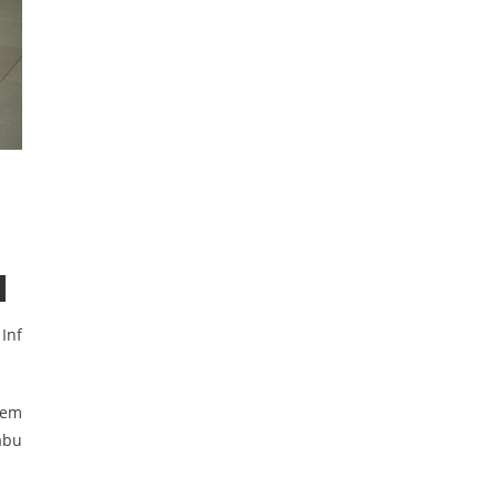
Inf
rem
abu