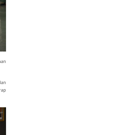
aan
dan
rap