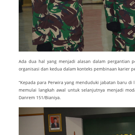
Ada dua hal yang menjadi alasan dalam pergantian p
organisasi dan kedua dalam konteks pembinaan karier p
“Kepada para Perwira yang menduduki jabatan baru di 
memulai langkah awal untuk selanjutnya menjadi moda
Danrem 151/Bianiya.