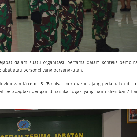
ejabat dalam suatu organisasi, pertama dalam konteks pembin
ejabat atau personel yang bersangkutan.
lingkungan Korem 151/Binaiya, merupakan ajang perkenalan diri 
l beradaptasi dengan dinamika tugas yang nanti diemban,” ha