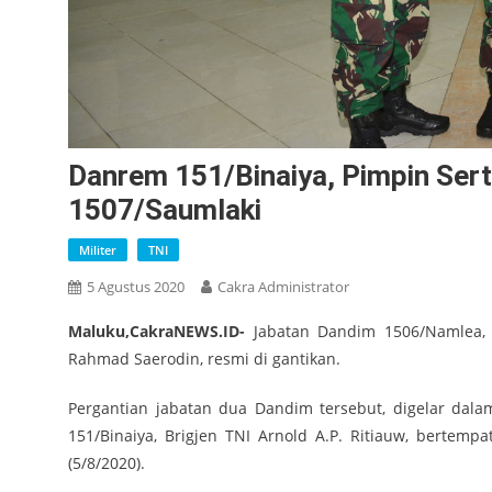
Danrem 151/Binaiya, Pimpin Ser
1507/Saumlaki
Militer
TNI
5 Agustus 2020
Cakra Administrator
Maluku,CakraNEWS.ID-
Jabatan Dandim 1506/Namlea, L
Rahmad Saerodin, resmi di gantikan.
Pergantian jabatan dua Dandim tersebut, digelar dal
151/Binaiya, Brigjen TNI Arnold A.P. Ritiauw, bertemp
(5/8/2020).