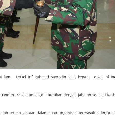
t lama Letkol Inf Rahmad Saerodin S.I.P, kepada Letkol Inf In
 Dandim 1507/Saumlaki,dimutasikan dengan jabatan sebagai Kasb
rah terima jabatan dalam suatu organisasi termasuk di lingkun