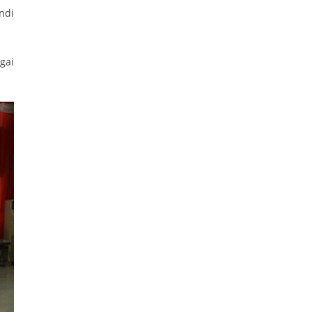
ndi
gai