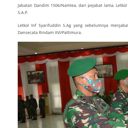
Jabatan Dandim 1506/Namlea, dari pejabat lama, Letkol
S.A.P.
Letkol Inf Syarifuddin S.Ag yang sebelumnya menjab
Dansecata Rindam XVI/Pattimura.