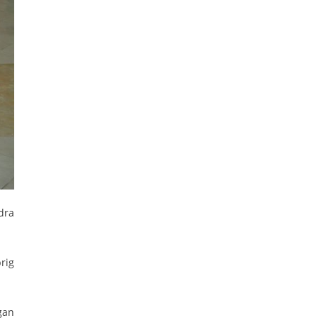
dra
rig
gan