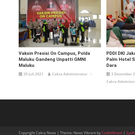
Vaksin Presisi On Campus, Polda
PDDI DKI Jak
Maluku Gandeng Unpatti GMNI
Palm Hotel 
Maluku
Dar
29 Juli 2021
Cakra Administrator
3 Desember 
Cakra Administr
Copyright Cakra News
|
Theme: News Vibrant by
CodeVibrant
|
SysA