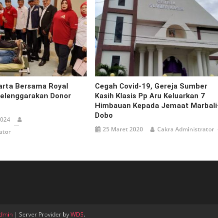
arta Bersama Royal
Cegah Covid-19, Gereja Sumber
Selenggarakan Donor
Kasih Klasis Pp Aru Keluarkan 7
a
Himbauan Kepada Jemaat Marbali
Dobo
2024
25 Maret 2020
Cakra Administrator
ator
dmin
| Server Provider by
WDS
.