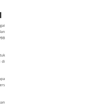
gai
dan
PBB
tuk
 di
apa
ers
kan