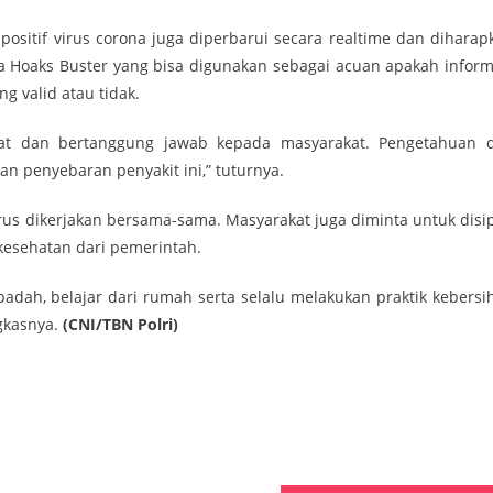
positif virus corona juga diperbarui secara realtime dan diharap
la Hoaks Buster yang bisa digunakan sebagai acuan apakah inform
g valid atau tidak.
at dan bertanggung jawab kepada masyarakat. Pengetahuan 
n penyebaran penyakit ini,” tuturnya.
s dikerjakan bersama-sama. Masyarakat juga diminta untuk disip
esehatan dari pemerintah.
adah, belajar dari rumah serta selalu melakukan praktik kebersi
gkasnya.
(CNI/TBN Polri)