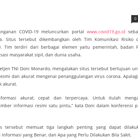
0
nganan COVID-19 meluncurkan portal
www.covid19.go.id
seba
a. Situs tersebut dikembangkan oleh Tim Komunikasi Risiko 
. Tim terdiri dari berbagai elemen yaitu pemerintah, badan 
asi masyarakat sipil, dan dunia usaha.
tjen TNI Doni Monardo, mengatakan situs tersebut bertujuan un
esmi dan akurat mengenai penanggulangan virus corona. Apalagi
 akurat.
ormasi akurat, cepat dan terpercaya. Untuk itulah meng
umber informasi resmi satu pintu,” kata Doni dalam konferensi p
us tersebut memuat tiga langkah penting yang dapat dilaku
 Informasi yang Benar, dan Apa yang Perlu Dilakukan Bila Sakit.