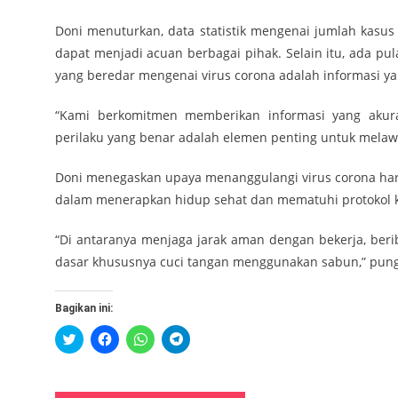
Doni menuturkan, data statistik mengenai jumlah kasus 
dapat menjadi acuan berbagai pihak. Selain itu, ada pu
yang beredar mengenai virus corona adalah informasi yan
“Kami berkomitmen memberikan informasi yang akur
perilaku yang benar adalah elemen penting untuk melawa
Doni menegaskan upaya menanggulangi virus corona haru
dalam menerapkan hidup sehat dan mematuhi protokol k
“Di antaranya menjaga jarak aman dengan bekerja, berib
dasar khususnya cuci tangan menggunakan sabun,” pun
Bagikan ini:
Klik
Klik
Klik
Klik
untuk
untuk
untuk
untuk
berbagi
membagikan
berbagi
berbagi
pada
di
di
di
Twitter(Membuka
Facebook(Membuka
WhatsApp(Membuka
Telegram(Membuka
di
di
di
di