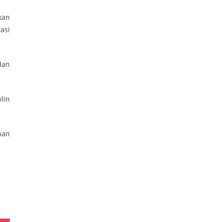
kan
asi
dan
lin
han