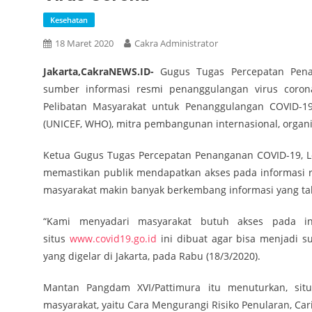
Kesehatan
18 Maret 2020
Cakra Administrator
Jakarta,CakraNEWS.ID-
Gugus Tugas Percepatan Pena
sumber informasi resmi penanggulangan virus coron
Pelibatan Masyarakat untuk Penanggulangan COVID-19
(UNICEF, WHO), mitra pembangunan internasional, organis
Ketua Gugus Tugas Percepatan Penanganan COVID-19, Le
memastikan publik mendapatkan akses pada informasi r
masyarakat makin banyak berkembang informasi yang tak
“Kami menyadari masyarakat butuh akses pada inf
situs
www.covid19.go.id
ini dibuat agar bisa menjadi s
yang digelar di Jakarta, pada Rabu (18/3/2020).
Mantan Pangdam XVI/Pattimura itu menuturkan, sit
masyarakat, yaitu Cara Mengurangi Risiko Penularan, Cari