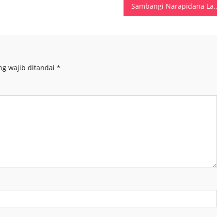
Sambangi Narapidana Lapas Kelas II B Piru, Kapolres SBB Bagikan D
ng wajib ditandai
*