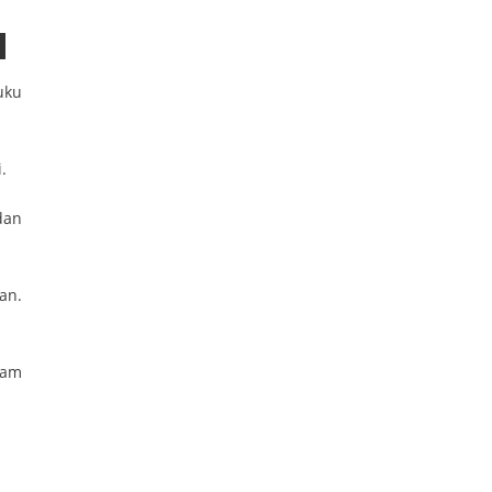
uku
.
dan
an.
lam