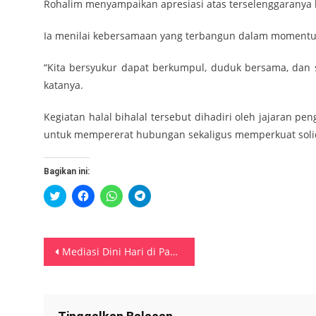
Rohalim menyampaikan apresiasi atas terselenggaranya k
Ia menilai kebersamaan yang terbangun dalam momentum 
“Kita bersyukur dapat berkumpul, duduk bersama, dan 
katanya.
Kegiatan halal bihalal tersebut dihadiri oleh jajaran
untuk mempererat hubungan sekaligus memperkuat solid
Bagikan ini:
Klik
Klik
Klik
Klik
untuk
untuk
untuk
untuk
berbagi
membagikan
berbagi
berbagi
pada
di
di
di
Twitter(Membuka
Facebook(Membuka
WhatsApp(Membuka
Telegram(Membuka
di
di
di
di
Navigasi
jendela
jendela
jendela
jendela
Mediasi Dini Hari di Pawae Redam Konflik Ani–Tanah Goyang, Polisi Tegaskan Komitmen Damai dan Penegakan Hukum
yang
yang
yang
yang
baru)
baru)
baru)
baru)
pos