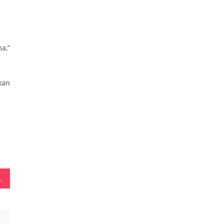
a,”
kan
an Inspirasi Pernikahan Penuh Pesona