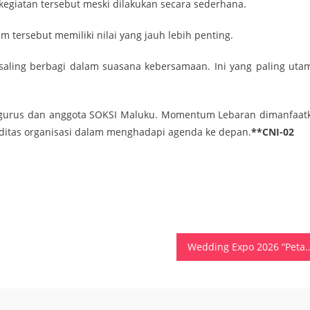
egiatan tersebut meski dilakukan secara sederhana.
tersebut memiliki nilai yang jauh lebih penting.
saling berbagi dalam suasana kebersamaan. Ini yang paling utam
 pengurus dan anggota SOKSI Maluku. Momentum Lebaran dimanfaat
itas organisasi dalam menghadapi agenda ke depan.
**CNI-02
Wedding Expo 2026 “Petal Dreamscapes” Hadir di Swiss-Belhotel Ambon, Tawark