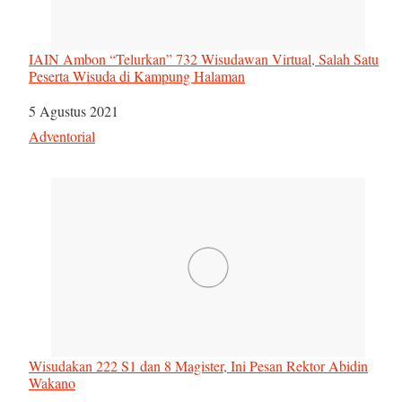
IAIN Ambon “Telurkan” 732 Wisudawan Virtual, Salah Satu
Peserta Wisuda di Kampung Halaman
Tanggal
5 Agustus 2021
Sehubungan dengan
Adventorial
Wisudakan 222 S1 dan 8 Magister, Ini Pesan Rektor Abidin
Wakano