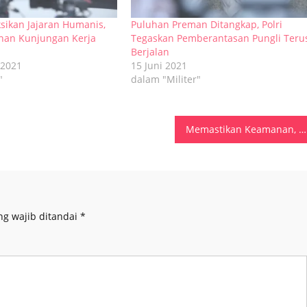
ksikan Jajaran Humanis,
Puluhan Preman Ditangkap, Polri
nan Kunjungan Kerja
Tegaskan Pemberantasan Pungli Teru
Berjalan
 2021
15 Juni 2021
"
dalam "Militer"
Memastikan Keamanan, Pin YoSC Disematkan Kepada Operator Penerbangan di MBD
ng wajib ditandai
*