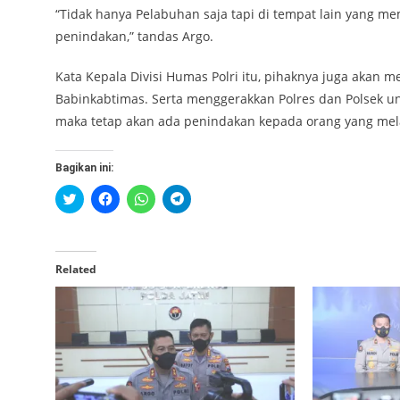
“Tidak hanya Pelabuhan saja tapi di tempat lain yang me
penindakan,” tandas Argo.
Kata Kepala Divisi Humas Polri itu, pihaknya juga akan
Babinkabtimas. Serta menggerakkan Polres dan Polsek un
maka tetap akan ada penindakan kepada orang yang me
Bagikan ini:
Klik
Klik
Klik
Klik
untuk
untuk
untuk
untuk
berbagi
membagikan
berbagi
berbagi
pada
di
di
di
Twitter(Membuka
Facebook(Membuka
WhatsApp(Membuka
Telegram(Membuka
di
di
di
di
jendela
jendela
jendela
jendela
Related
yang
yang
yang
yang
baru)
baru)
baru)
baru)