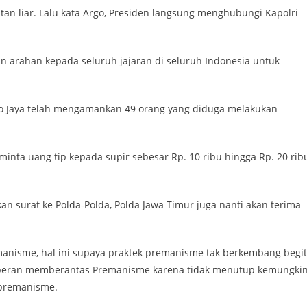
tan liar. Lalu kata Argo, Presiden langsung menghubungi Kapolri
n arahan kepada seluruh jajaran di seluruh Indonesia untuk
o Jaya telah mengamankan 49 orang yang diduga melakukan
nta uang tip kepada supir sebesar Rp. 10 ribu hingga Rp. 20 ribu
kan surat ke Polda-Polda, Polda Jawa Timur juga nanti akan terima
emanisme, hal ini supaya praktek premanisme tak berkembang begi
berperan memberantas Premanisme karena tidak menutup kemungki
 premanisme.