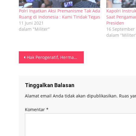
Polri Ingatkan Aksi Premanisme Tak Ada
Kapolri Instru
Ruang di Indonesia : Kami Tindak Tegas
Saat Pengama
11 Juni 2021
Presiden
dalam "Militer"
16 September
dalam "Militer
Navigasi
Hak Perogeratif, Hermanus Tuhuteru Dipecundangi Setelah 4 Tahun Mengabdi di Desa Eti
pos
Tinggalkan Balasan
Alamat email Anda tidak akan dipublikasikan.
Ruas ya
Komentar
*