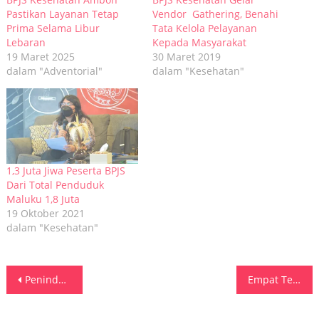
Pastikan Layanan Tetap
Vendor Gathering, Benahi
Prima Selama Libur
Tata Kelola Pelayanan
Lebaran
Kepada Masyarakat
19 Maret 2025
30 Maret 2019
dalam "Adventorial"
dalam "Kesehatan"
1,3 Juta Jiwa Peserta BPJS
Dari Total Penduduk
Maluku 1,8 Juta
19 Oktober 2021
dalam "Kesehatan"
Navigasi
Penindakan Gunung Botak, 25 Tersangka Ditetapkan dan 12 Masuk DPO
Empat Tersangka Peredaran Vape Mengandung Etomidate di Medan Diamankan
pos