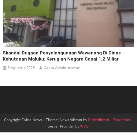
Skandal Dugaan Penyalahgunaan Wewenang Di Dinas
Kehutanan Maluku: Kerugian Negara Capai 1,2 Miliar
5 Agustus 2025
Cakra Administrator
Copyright Cakra News
|
Theme: News Vibrant by
CodeVibrant
|
SysAdmin
|
Server Provider by
WDS
.