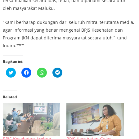
tersampaikan secara luas, tepat, dan dipahami secara utuh
oleh masyarakat Maluku.
“Kami berharap dukungan dari seluruh mitra, terutama media,
agar informasi yang benar mengenai BPJS Kesehatan dan
Program JKN dapat diterima masyarakat secara utuh,” kunci
Indira.***
Bagikan ini:
Klik
Klik
Klik
Klik
untuk
untuk
untuk
untuk
berbagi
membagikan
berbagi
berbagi
pada
di
di
di
Twitter(Membuka
Facebook(Membuka
WhatsApp(Membuka
Telegram(Membuka
di
di
di
di
jendela
jendela
jendela
jendela
Related
yang
yang
yang
yang
baru)
baru)
baru)
baru)
BPJS Kesehatan Ambon
BPJS Kesehatan Gelar