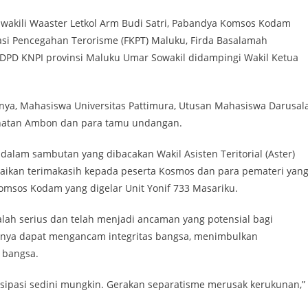
iwakili Waaster Letkol Arm Budi Satri, Pabandya Komsos Kodam
asi Pencegahan Terorisme (FKPT) Maluku, Firda Basalamah
 DPD KNPI provinsi Maluku Umar Sowakil didampingi Wakil Ketua
anya, Mahasiswa Universitas Pattimura, Utusan Mahasiswa Darusal
hatan Ambon dan para tamu undangan.
alam sambutan yang dibacakan Wakil Asisten Teritorial (Aster)
kan terimakasih kepada peserta Kosmos dan para pemateri yan
msos Kodam yang digelar Unit Yonif 733 Masariku.
lah serius dan telah menjadi ancaman yang potensial bagi
tunya dapat mengancam integritas bangsa, menimbulkan
 bangsa.
isipasi sedini mungkin. Gerakan separatisme merusak kerukunan,”