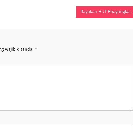
Rayakan HUT Bhayangkara Ke-76,Polres SBB Olahraga Bersama TNI, Forkopimda Dan Masyarakat
ng wajib ditandai
*