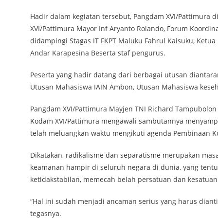
Hadir dalam kegiatan tersebut, Pangdam XVI/Pattimura d
XVI/Pattimura Mayor Inf Aryanto Rolando, Forum Koordin
didampingi Stagas IT FKPT Maluku Fahrul Kaisuku, Ketua
Andar Karapesina Beserta staf pengurus.
Peserta yang hadir datang dari berbagai utusan diantar
Utusan Mahasiswa IAIN Ambon, Utusan Mahasiswa kese
Pangdam XVI/Pattimura Mayjen TNI Richard Tampubolon d
Kodam XVI/Pattimura mengawali sambutannya menyampai
telah meluangkan waktu mengikuti agenda Pembinaan Ko
Dikatakan, radikalisme dan separatisme merupakan masa
keamanan hampir di seluruh negara di dunia, yang ten
ketidakstabilan, memecah belah persatuan dan kesatuan
“Hal ini sudah menjadi ancaman serius yang harus diant
tegasnya.