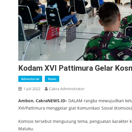
Kodam XVI Pattimura Gelar Kos
Adventorial
News
1 Juli 2022
Cakra Administrator
Ambon, CakraNEWS.ID–
DALAM rangka mewujudkan ketah
XVI/Pattimura menggelar giat Komunikasi Sosial (Komsos) 
Komsos tersebut mengusung tema, penguatan karakter k
Maluku.