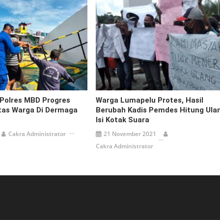
 Polres MBD Progres
Warga Lumapelu Protes, Hasil
itas Warga Di Dermaga
Berubah Kadis Pemdes Hitung Ula
u
Isi Kotak Suara
Cakra Administrator
21 November 2021
Cakra Administrator