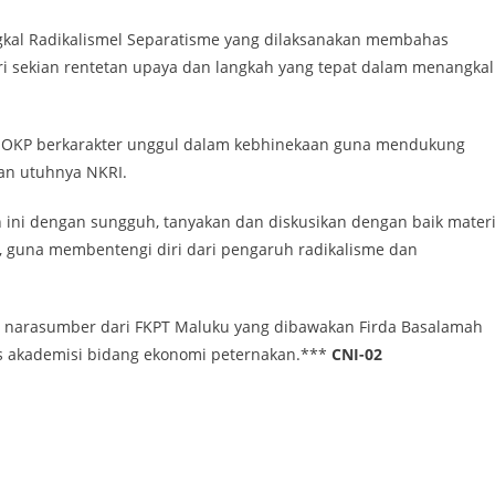
gkal Radikalismel Separatisme yang dilaksanakan membahas
ri sekian rentetan upaya dan langkah yang tepat dalam menangkal
 OKP berkarakter unggul dalam kebhinekaan guna mendukung
dan utuhnya NKRI.
n ini dengan sungguh, tanyakan dan diskusikan dengan baik mater
, guna membentengi diri dari pengaruh radikalisme dan
n narasumber dari FKPT Maluku yang dibawakan Firda Basalamah
is akademisi bidang ekonomi peternakan.***
CNI-02