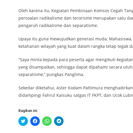
Oleh karena itu, Kegiatan Pembinaan Komsos Cegah Tan
persoalan radikalisme dan terorisme merupakan satu da
pengaruh radikalisme dan separatisme.
Upaya itu guna mewujudkan generasi muda, Mahasiswa,
ketahanan wilayah yang kuat dalam rangka tetap tegak 
“Saya minta kepada para peserta agar mengikuti kegiata
yang disampaikan, sehingga dapat dipahami secara utuh
separatisme,” pungkas Panglima.
Sekedar diketahui, Aster Kodam Pattimura menghadirka
didampingi Fahrul Kaisuku satgas IT FKPT, dan Ucok Lub
Bagikan ini:
Klik
Klik
Klik
Klik
untuk
untuk
untuk
untuk
berbagi
membagikan
berbagi
berbagi
pada
di
di
di