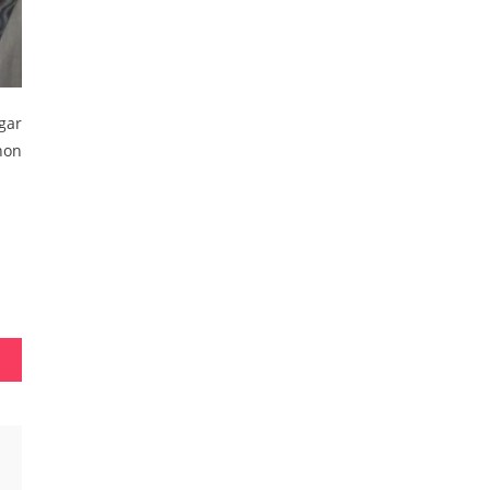
gar
hon
epri