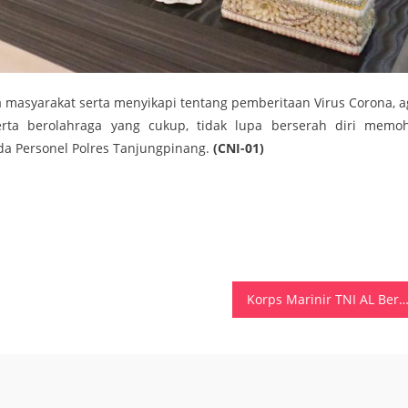
a masyarakat serta menyikapi tentang pemberitaan Virus Corona, a
rta berolahraga yang cukup, tidak lupa berserah diri memo
da Personel Polres Tanjungpinang.
(CNI-01)
Korps Marinir TNI AL Berangkatkan 40 Personel,Satgaskes Coronavirus Ke Natuna-K