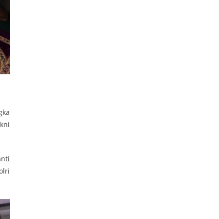
gka
kni
nti
lri