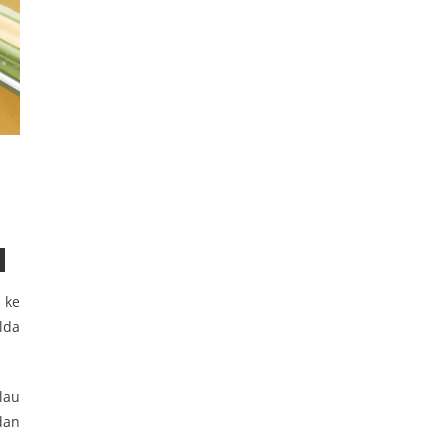
 ke
lda
lau
dan