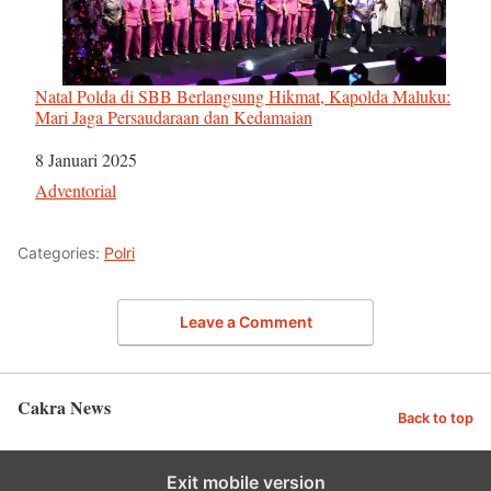
Natal Polda di SBB Berlangsung Hikmat, Kapolda Maluku:
Mari Jaga Persaudaraan dan Kedamaian
Tanggal
8 Januari 2025
Sehubungan dengan
Adventorial
Categories:
Polri
Leave a Comment
Cakra News
Back to top
Exit mobile version