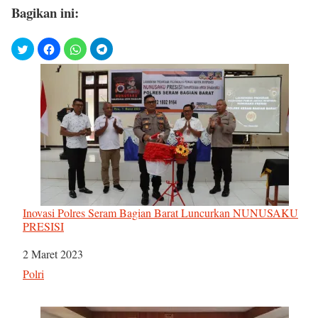
Bagikan ini:
Inovasi Polres Seram Bagian Barat Luncurkan NUNUSAKU
PRESISI
Tanggal
2 Maret 2023
Sehubungan dengan
Polri