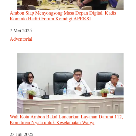
Ambon Siap Menyongsong Masa Depan Digital, Kadis
Kominfo Hadiri Forum Komdigi APEKSI
Tanggal
7 Mei 2025
Sehubungan dengan
Adventorial
Wali Kota Ambon Bakal Luncurkan Layanan Darurat 112,
Komitmen Nyata untuk Keselamatan Warga
Tanggal
23 Juli 2025