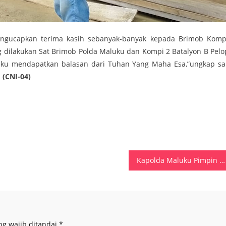
ngucapkan terima kasih sebanyak-banyak kepada Brimob Komp
g dilakukan Sat Brimob Polda Maluku dan Kompi 2 Batalyon B Pelo
uku mendapatkan balasan dari Tuhan Yang Maha Esa,”ungkap sa
.
(CNI-04)
Kapolda Maluku Pimpin Korps Raport, Kenaikan Pangkat Perwira Baharkam Polri AKBP Julius Marlatu Apono Jadi Kombes Pol
ng wajib ditandai
*