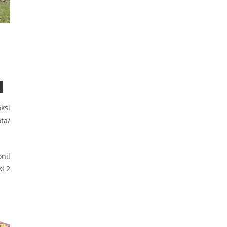
ksi
ta/
nil
i 2