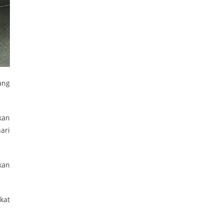
ang
kan
ari
kan
kat