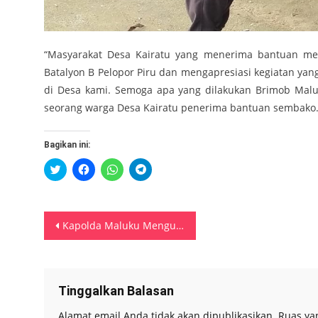
“Masyarakat Desa Kairatu yang menerima bantuan me
Batalyon B Pelopor Piru dan mengapresiasi kegiatan yan
di Desa kami. Semoga apa yang dilakukan Brimob Mal
seorang warga Desa Kairatu penerima bantuan sembako
Bagikan ini:
Klik
Klik
Klik
Klik
untuk
untuk
untuk
untuk
berbagi
membagikan
berbagi
berbagi
pada
di
di
di
Twitter(Membuka
Facebook(Membuka
WhatsApp(Membuka
Telegram(Membuka
di
di
di
di
Navigasi
jendela
jendela
jendela
jendela
Kapolda Maluku Mengucapkan Selamat Hari Lahir Pancasila 1 Juni 2020
yang
yang
yang
yang
baru)
baru)
baru)
baru)
pos
Tinggalkan Balasan
Alamat email Anda tidak akan dipublikasikan.
Ruas ya