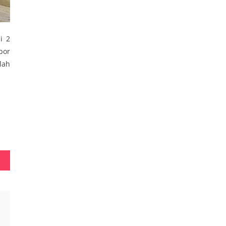
i 2
por
lah